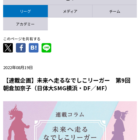
ニッパツ
名古屋
静岡
愛媛Ｌ
リーグ
メディア
チーム
アカデミー
このページを共有する
2022年08月19日
【連載企画】未来へ走るなでしこリーガー 第9回
朝倉加奈子（日体大SMG横浜・DF／MF）