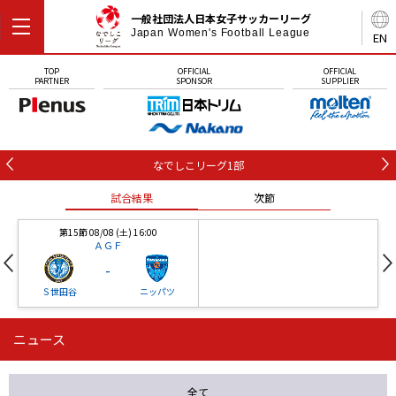
一般社団法人日本女子サッカーリーグ
Japan Women's Football League
EN
TOP
OFFICIAL
OFFICIAL
PARTNER
SPONSOR
SUPPLIER
なでしこリーグ1部
試合結果
次節
第15節 08/08 (土) 16:00
ＡＧＦ
-
Ｓ世田谷
ニッパツ
ニュース
第16節 09/05 (土) 15:00
第16節 09/05 (土) 15:00
試合結果
次節
ニッパツ
石人の星
-
-
全て