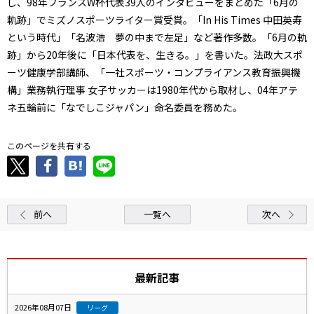
し、98年フランスW杯代表39人のインタビューをまとめた「6月の
軌跡」でミズノスポーツライター賞受賞。「In His Times 中田英寿
という時代」「名波浩 夢の中まで左足」など著作多数。「6月の軌
跡」から20年後に「日本代表を、生きる。」を書いた。法政大スポ
ーツ健康学部講師、「一社スポーツ・コンプライアンス教育振興機
構」業務執行理事 女子サッカーは1980年代から取材し、04年アテ
ネ五輪前に「なでしこジャパン」命名委員を務めた。
このページを共有する
前へ
一覧へ
次へ
最新記事
2026年08月07日
リーグ