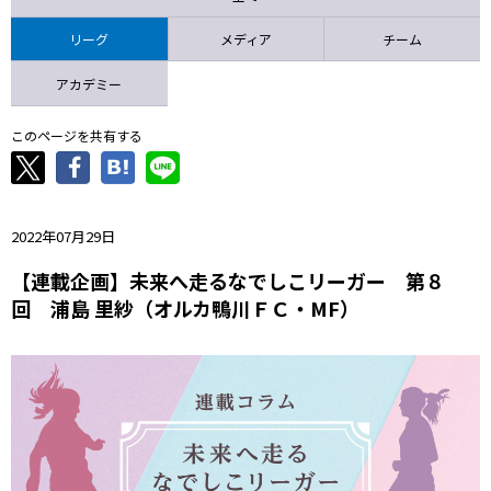
ニッパツ
名古屋
静岡
愛媛Ｌ
リーグ
メディア
チーム
アカデミー
このページを共有する
2022年07月29日
【連載企画】未来へ走るなでしこリーガー 第８
回 浦島 里紗（オルカ鴨川ＦＣ・MF）