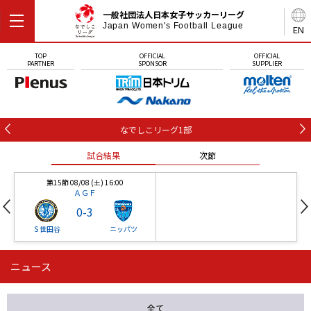
一般社団法人日本女子サッカーリーグ
Japan Women's Football League
EN
TOP
OFFICIAL
OFFICIAL
PARTNER
SPONSOR
SUPPLIER
なでしこリーグ1部
試合結果
次節
第15節 08/08 (土) 16:00
ＡＧＦ
0
-
3
Ｓ世田谷
ニッパツ
ニュース
第16節 09/05 (土) 15:00
第16節 09/05 (土) 15:00
試合結果
次節
ニッパツ
石人の星
-
-
全て