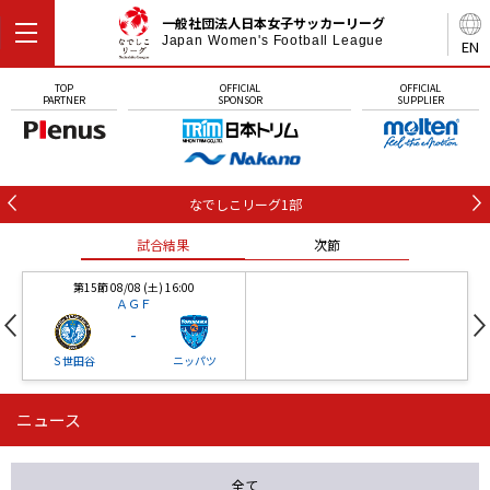
一般社団法人日本女子サッカーリーグ
Japan Women's Football League
EN
TOP
OFFICIAL
OFFICIAL
PARTNER
SPONSOR
SUPPLIER
なでしこリーグ1部
試合結果
次節
第15節 08/08 (土) 16:00
ＡＧＦ
-
Ｓ世田谷
ニッパツ
ニュース
第16節 09/05 (土) 15:00
第16節 09/05 (土) 15:00
試合結果
次節
ニッパツ
石人の星
-
-
全て