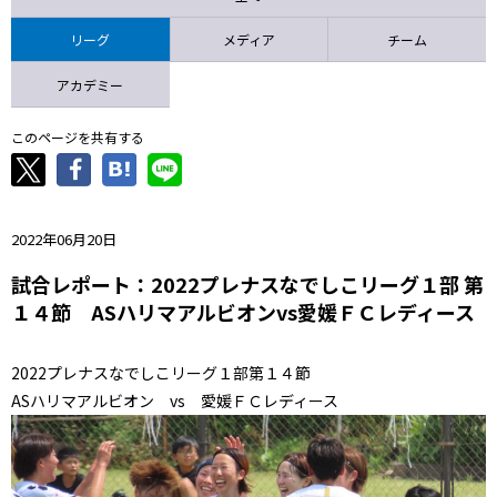
ニッパツ
名古屋
静岡
愛媛Ｌ
リーグ
メディア
チーム
アカデミー
このページを共有する
2022年06月20日
試合レポート：2022プレナスなでしこリーグ１部 第
１４節 ASハリマアルビオンvs愛媛ＦＣレディース
2022プレナスなでしこリーグ１部第１４節
ASハリマアルビオン vs 愛媛ＦＣレディース