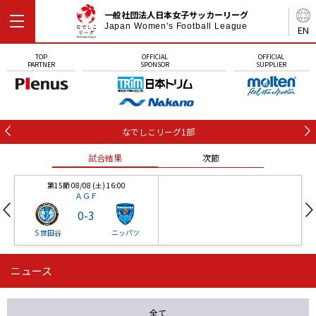
一般社団法人日本女子サッカーリーグ
Japan Women's Football League
EN
TOP
OFFICIAL
OFFICIAL
PARTNER
SPONSOR
SUPPLIER
なでしこリーグ1部
試合結果
次節
第15節 08/08 (土) 16:00
ＡＧＦ
0
-
3
Ｓ世田谷
ニッパツ
ニュース
第16節 09/05 (土) 15:00
第16節 09/05 (土) 15:00
試合結果
次節
ニッパツ
石人の星
-
-
全て