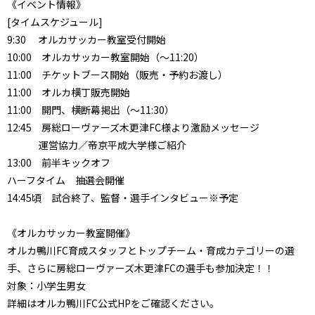
《イベント情報》
[タイムスケジュール]
9:30 オルカサッカー教室受付開始
10:00 オルカサッカー教室開始（～11:20）
11:00 チケットブース開始（販売・予約お渡し）
11:00 オルカ横丁販売開始
11:00 開門、横断幕掲出（～11:30）
12:45 房総ローヴァーズ木更津FC様より激励メッセージ
運営協力／帝京平成大学様ご紹介
13:00 前半キックオフ
ハーフタイム 抽選会開催
14:45頃 試合終了、監督・選手インタビュー※予定
《オルカサッカー教室開催》
オルカ鴨川FC育成スタッフとトップチーム・育成カテゴリーの選
手、さらに房総ローヴァーズ木更津FCの選手も参加決定！！
対象：小学生男女
詳細はオルカ鴨川FC公式HPをご確認ください。