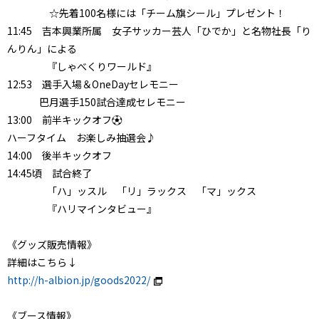
☆先着100名様には「チーム旗シール」プレゼント！
11:45 吉本興業所属 女子サッカー芸人「ひでか」と名物社長「り
んりん」による
『しゃべくりワールド』
12:53 選手入場＆OneDayセレモニー
巴月選手150試合達成セレモニー
13:00 前半キックオフ⚽
ハーフタイム お楽しみ抽選会♪
14:00 後半キックオフ
14:45頃 試合終了
「ハ」ッスル 「リ」ラックス 「マ」ックス
『ハリマインタビュー』
《グッズ販売情報》
詳細はこちら↓
http://h-albion.jp/goods2022/
《ブース情報》