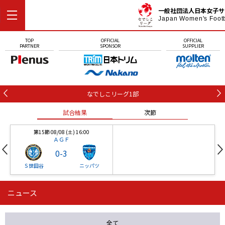
一般社団法人日本女子サ
Japan Women's Foot
TOP
OFFICIAL
OFFICIAL
PARTNER
SPONSOR
SUPPLIER
なでしこリーグ1部
試合結果
次節
第15節 08/08 (土) 16:00
ＡＧＦ
0
-
3
Ｓ世田谷
ニッパツ
ニュース
第16節 09/05 (土) 15:00
第16節 09/05 (土) 15:00
試合結果
次節
ニッパツ
石人の星
-
-
全て