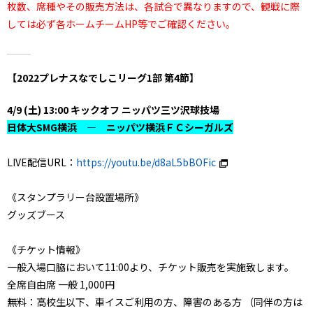
枚数、席種やその販売方法は、各試合で異なりますので、観戦に際
しては必ず各ホームチームHP等でご確認ください。
【2022プレナスなでしこリーグ1部 第4節】
4/9 (土) 13:00 キックオフ ニッパツ三ツ沢球技場
日体大SMG横浜 ― ニッパツ横浜ＦＣシーガルズ
LIVE配信URL：
https://youtu.be/d8aL5bBOFic
《スタンプラリー台設置場所》
グッズブース
《チケット情報》
一般入場口脇において11:00より、チケット販売を実施致します。
全席自由席 一般 1,000円
無料：高校生以下、車イスご利用の方、障害のある方 （同伴の方は