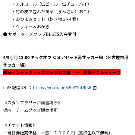
・アルコール（缶ビール・缶チューハイ）
・竹の皮で包んだ萬菜（まんさい）おこわ
・おつまみセット（乾き物３-４種）
・クッキー＆おかき
● サポーターズクラブBLUES入会受付
4/9 (土) 13:00 キックオフ ＣＳアセット港サッカー場（名古屋市港
サッカー場）
朝日インテック・ラブリッジ名古屋 ― 愛媛ＦＣレディース
LIVE配信URL：
https://youtu.be/x90YYhUIts8
《スタンプラリー台設置場所》
場内 チームグッズ販売場所
《チケット情報》
・当日券販売価格 一般 １０００円（高校生以下無料）