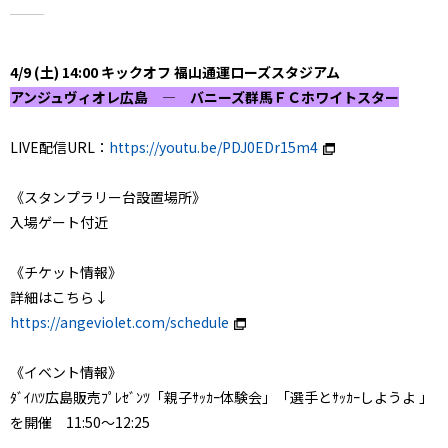
4/9 (土) 14:00 キックオフ 福山通運ローズスタジアム
アンジュヴィオレ広島 ― バニーズ群馬ＦＣホワイトスター
LIVE配信URL：
https://youtu.be/PDJ0EDr15m4
《スタンプラリー台設置場所》
入場ゲート付近
《チケット情報》
詳細はこちら↓
https://angeviolet.com/schedule
《イベント情報》
ﾀﾞｲﾊﾂ広島販売ﾌﾟﾚｾﾞﾝﾂ「親子ｻｯｶｰ体験会」「選手とｻｯｶｰしようよ 」
を開催 11:50～12:25