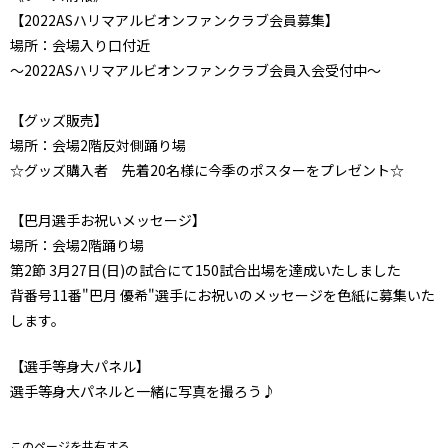
【2022ASハリマアルビオンファンクラブ会員募集】
場所：会場入り口付近
～2022ASハリマアルビオンファンクラブ会員入会受付中～
【グッズ販売】
場所：会場2階反対側踊り場
☆グッズ購入者 先着20名様に今季のポスターをプレゼント☆
【巴月選手お祝いメッセージ】
場所：会場2階踊り場
第2節 3月27日(日)の試合にて150試合出場を達成いたしました
背番号11番"巴月 優希"選手にお祝いのメッセージを色紙に募集いた
します。
【選手等身大パネル】
選手等身大パネルと一緒に写真を撮ろう♪
このページを共有する