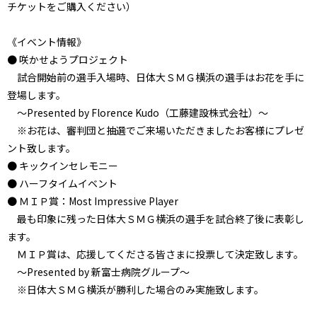
チケットをご購入ください）
《イベント情報》
● 咲かせようプロジェクト
試合開始前の選手入場時、日体大ＳＭＧ横浜の選手はお花を手に
登場します。
～Presented by Florence Kudo（工藤建設株式会社）～
※お花は、審判団と抽選でご来場いただきましたお客様にプレゼ
ント致します。
● キックインセレモニー
● ハーフタイムイベント
● ＭＩＰ賞：Most Impressive Player
最も印象に残った日体大ＳＭＧ横浜の選手を試合終了後に表彰し
ます。
ＭＩＰ賞は、応援してくださる皆さまに投票して決定致します。
～Presented by 新富士病院グループ～
※日体大ＳＭＧ横浜が勝利した場合のみ実施致します。