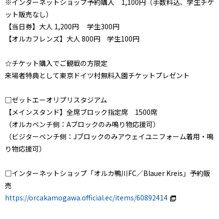
※インターネットショップ予約購入 1,100円（手数料込、学生チケ
ット販売なし）
【当日券】大人 1,200円 学生300円
【オルカフレンズ】大人 800円 学生100円
☆チケット購入でご観戦の方限定
来場者特典として東京ドイツ村無料入園チケットプレゼント
□ゼットエーオリプリスタジアム
【メインスタンド】全席ブロック指定席 1500席
（オルカベンチ側：Aブロックのみ鳴り物応援可）
（ビジターベンチ側：Jブロックのみアウェイユニフォーム着用・鳴
り物応援可）
□インターネットショップ「オルカ鴨川FC／Blauer Kreis」予約販
売
https://orcakamogawa.official.ec/items/60892414