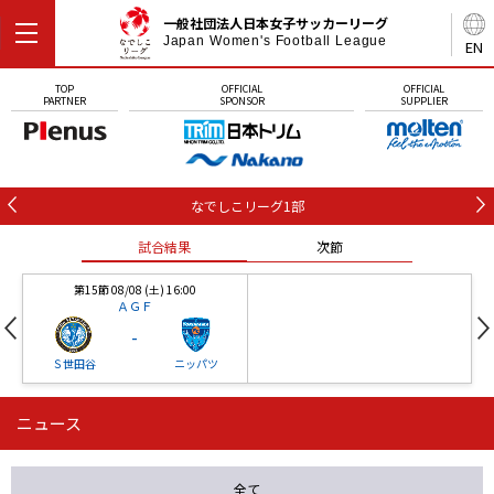
一般社団法人日本女子サッカーリーグ
Japan Women's Football League
EN
TOP
OFFICIAL
OFFICIAL
PARTNER
SPONSOR
SUPPLIER
なでしこリーグ1部
試合結果
次節
第15節 08/08 (土) 16:00
ＡＧＦ
-
Ｓ世田谷
ニッパツ
ニュース
第16節 09/05 (土) 15:00
第16節 09/05 (土) 15:00
試合結果
次節
ニッパツ
石人の星
-
-
全て