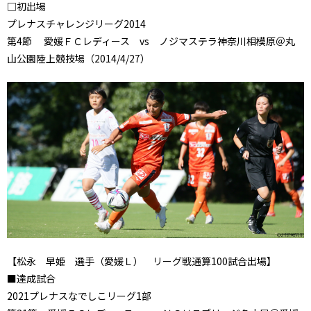
□初出場
プレナスチャレンジリーグ2014
第4節 愛媛ＦＣレディース vs ノジマステラ神奈川相模原＠丸
山公園陸上競技場（2014/4/27）
【
松永 早姫
選手（愛媛Ｌ） リーグ戦通算100試合出場】
■達成試合
2021プレナスなでしこリーグ1部