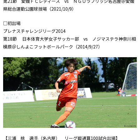
第21節 愛媛ＦＣレディース vs ＮＧＵラブリッジ名古屋＠愛媛
県総合運動公園球技場（2021/10/9）
□初出場
プレナスチャレンジリーグ2014
第18節 日本体育大学女子サッカー部 vs ノジマステラ神奈川相
模原＠しんよこフットボールパーク（2014/9/27）
【
三浦 桃
選手（名古屋） リーグ戦通算100試合出場】