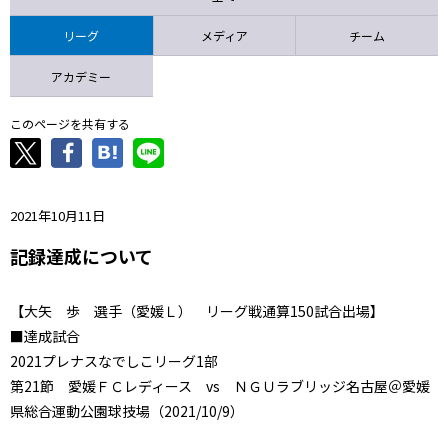
ニッパツ
名古屋
静岡
愛媛Ｌ
リーグ
メディア
チーム
アカデミー
このページを共有する
2021年10月11日
記録達成について
【
大矢 歩
選手
（愛媛Ｌ） リーグ戦通算150試合出場】
■達成試合
2021プレナスなでしこリーグ1部
第21節 愛媛ＦＣレディース vs
ＮＧＵラブリッジ名古屋
＠
愛媛
県総合運動公園球技場
（2021/10/9）