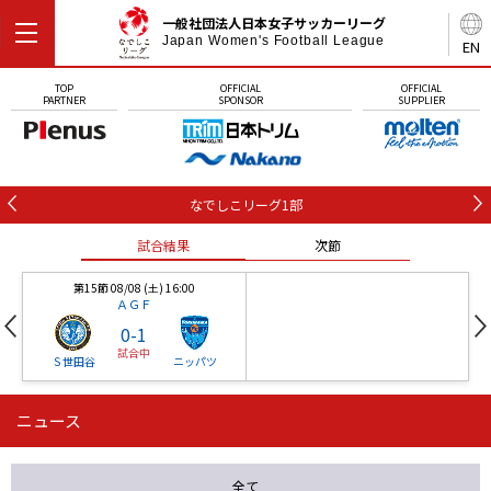
一般社団法人日本女子サッカーリーグ
Japan Women's Football League
EN
TOP
OFFICIAL
OFFICIAL
PARTNER
SPONSOR
SUPPLIER
なでしこリーグ1部
試合結果
次節
第15節 08/08 (土) 16:00
ＡＧＦ
0
-
1
試合中
Ｓ世田谷
ニッパツ
ニュース
第16節 09/05 (土) 15:00
第16節 09/05 (土) 15:00
試合結果
次節
ニッパツ
石人の星
-
-
全て