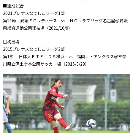
■達成試合
2021プレナスなでしこリーグ1部
第21節 愛媛ＦＣレディース vs ＮＧＵラブリッジ名古屋＠愛媛
県総合運動公園球技場（2021/10/9）
□初出場
2015プレナスなでしこリーグ2部
第1節 日体大ＦＩＥＬＤＳ横浜 vs 福岡Ｊ・アンクラス＠神奈
川県立保土ケ谷公園サッカー場（2015/3/29）