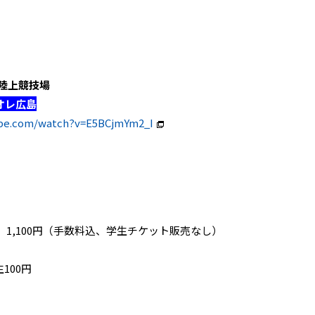
川市陸上競技場
オレ広島
ube.com/watch?v=E5BCjmYm2_I
1,100円（手数料込、学生チケット販売なし）
円
100円