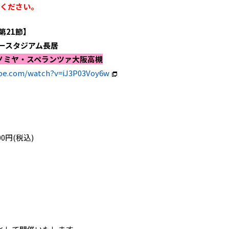
認ください。
第21節】
ヤンマースタジアム長居
ノミヤ・スペランツァ大阪高槻
be.com/watch?v=iJ3P03Voy6w
00円(税込)