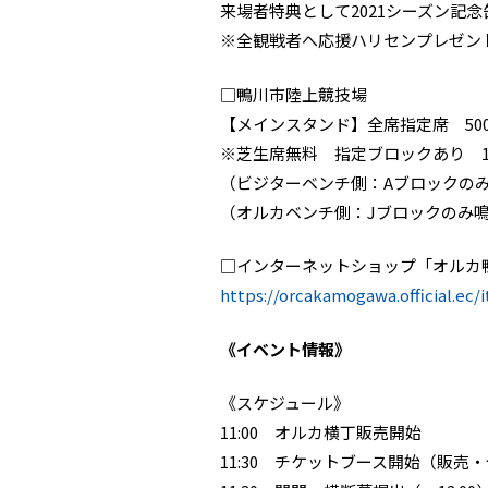
来場者特典として2021シーズン記
※全観戦者へ応援ハリセンプレゼン
□鴨川市陸上競技場
【メインスタンド】全席指定席 5
※芝生席無料 指定ブロックあり 1
（ビジターベンチ側：Aブロックの
（オルカベンチ側：Jブロックのみ
□インターネットショップ「オルカ鴨川FC
https://orcakamogawa.official.ec/
《イベント情報》
《スケジュール》
11:00 オルカ横丁販売開始
11:30 チケットブース開始（販売