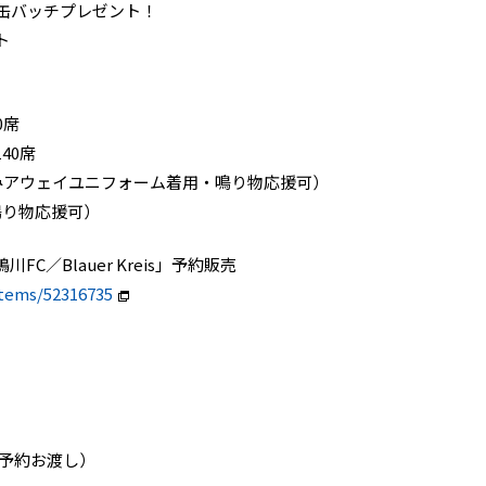
念缶バッチプレゼント！
ト
00席
40席
みアウェイユニフォーム着用・鳴り物応援可）
鳴り物応援可）
／Blauer Kreis」予約販売
items/52316735
・予約お渡し）