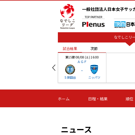
一般社団法人日本女子サッ
TOP
PARTNER
なでしこリー
試合結果
次節
00
第15節 08/08 (土) 16:00
ＡＧＦ
-
ベル
Ｓ世田谷
ニッパツ
試合結果
次節
00
第16節 09/06 (日) 15:00
第16節 09/05 (土) 15:00
第16節 09/05 (
ホーム
日程・結果
順位
津山
ニッパツ
石人の
-
-
-
体大
湯郷ベル
オルカ
ニッパツ
名古屋
静岡
ニュース