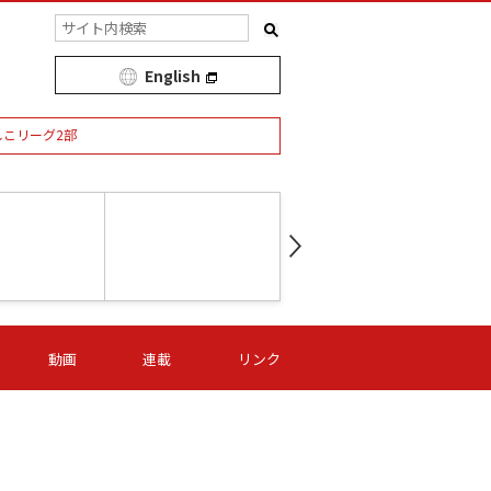
English
しこリーグ2部
第16節 09/05 (土) 15:00
第
ニッパツ
-
ニッパツ
名古屋
/06 (日) 15:00
第16節 09/06 (日) 15:00
第16節 09/05 (土) 15:00
第
動画
連載
リンク
オリプリ
津山
ニッパツ
-
-
-
Ｓ日体大
湯郷ベル
オルカ
ニッパツ
名古屋