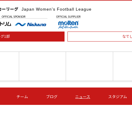
カーリーグ
Japan Women's Football League
OFFICIAL
SPONSOR
OFFICIAL
SUPPLIER
グ1部
なで
土) 15:00
第16節 09/05 (土) 16:00
第16節 09/05 (土) 17:00
第16節 09
チーム
ブログ
ニュース
スタジアム
星
ＡＧＦ
いちご
-
-
愛媛Ｌ
Ｓ世田谷
伊賀ＦＣ
ヴィアマ
Ａハリマ
Ｖ市原Ｌ