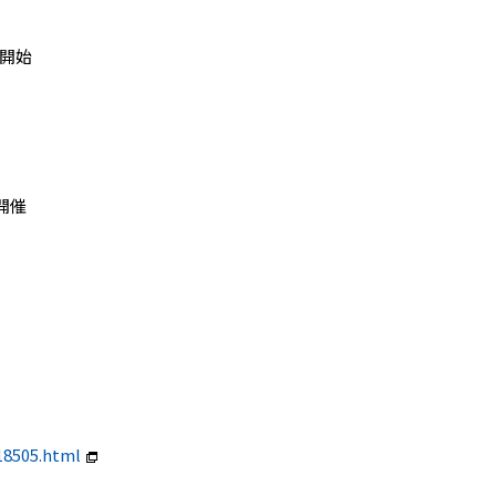
プ開始
開催
18505.html