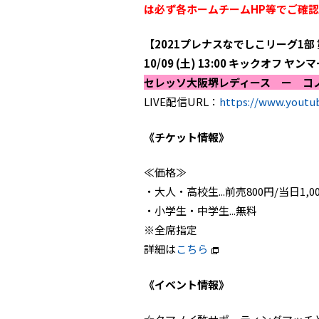
は必ず各ホームチームHP等でご確
【2021プレナスなでしこリーグ1部 
10/09 (土) 13:00 キックオフ 
セレッソ大阪堺レディース ー コ
LIVE配信URL：
https://www.youtu
《チケット情報》
≪価格≫
・大人・高校生...前売800円/当日1,0
・小学生・中学生...無料
※全席指定
詳細は
こちら
《イベント情報》