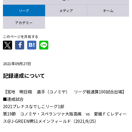
ニッパツ
名古屋
静岡
愛媛Ｌ
リーグ
メディア
チーム
アカデミー
このページを共有する
2021年09月27日
記録達成について
【宮地 明日翔 選手（コノミヤ） リーグ戦通算100試合出場】
■達成試合
2021プレナスなでしこリーグ1部
第19節 コノミヤ・スペランツァ大阪高槻 vs 愛媛ＦＣレディー
ス＠J-GREEN堺S1メインフィールド（2021/9/25）