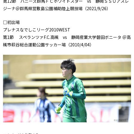
第12節 バニーズ群馬ＦＣホワイトスター vs 静岡ＳＳＵアスレ
ジーナ＠群馬県営敷島公園補助陸上競技場（2021/9/26）
□初出場
プレナスなでしこリーグ2010WEST
第1節 スペランツァF.C.高槻 vs 静岡産業大学磐田ボニータ ＠高
槻市萩谷総合運動公園サッカー場（2010/4/04）