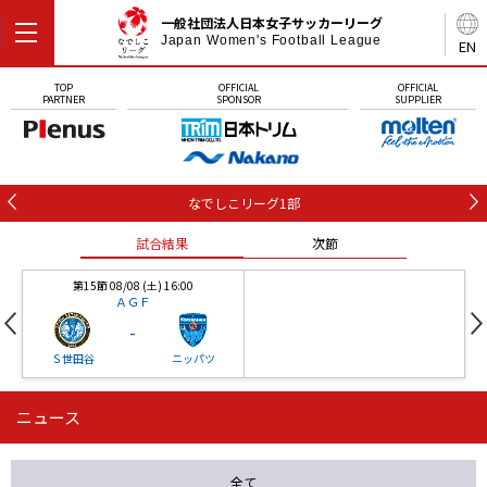
一般社団法人日本女子サッカーリーグ
Japan Women's Football League
EN
TOP
OFFICIAL
OFFICIAL
PARTNER
SPONSOR
SUPPLIER
なでしこリーグ1部
試合結果
次節
第15節 08/08 (土) 16:00
ＡＧＦ
-
Ｓ世田谷
ニッパツ
ニュース
第16節 09/05 (土) 15:00
第16節 09/05 (土) 15:00
試合結果
次節
ニッパツ
石人の星
-
-
全て