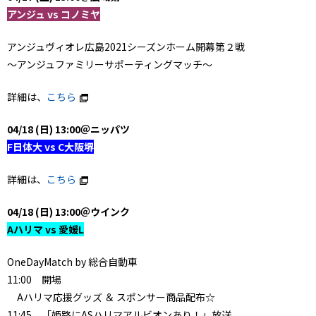
アンジュ vs コノミヤ
アンジュヴィオレ広島2021シーズンホーム開幕第２戦
～アンジュファミリーサポーティングマッチ～
詳細は、
こちら
04/18 (日) 13:00＠ニッパツ
F日体大 vs C大阪堺
詳細は、
こちら
04/18 (日) 13:00＠ウインク
Aハリマ vs 愛媛L
OneDayMatch by 総合自動車
11:00 開場
Aハリマ応援グッズ ＆ スポンサー商品配布☆
11:45 「姫路にASハリマアルビオンあり！」放送