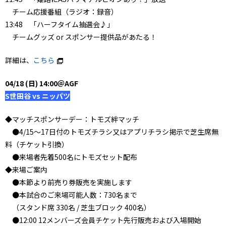
チーム応援番組（ラジオ：録音）
13:48 「ハーフタイム抽選会♪」
チームグッズ or スポンサー提供品があたる！
詳細は、
こちら
04/18 (日) 14:00＠AGF
S世田谷 vs ニッパツ
◆マッチスポンサーデー：トモズ絆マッチ
●4/15～17日付のトモズチラシ又はアプリチラシ掲示で芝生席無
料（チケット引換）
●来場者先着500名にトモズセット配布
◆来場ご案内
●本節より前売り券販売を実施します
●本試合のご来場可能人数：730名まで
（スタンド席 330名 / 芝生ブロック 400名）
●12:00 12メンバーズ会員チケット先行販売および入場開始