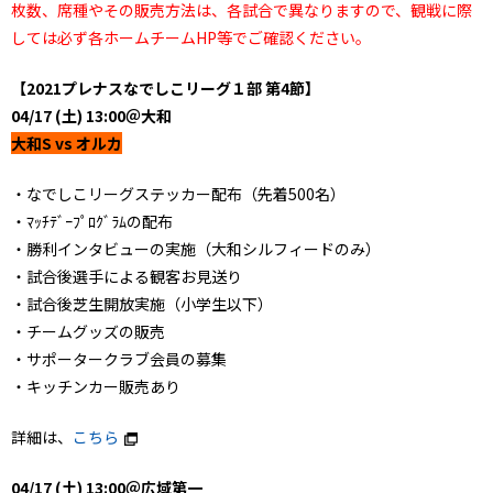
枚数、席種やその販売方法は、各試合で異なりますので、観戦に際
しては必ず各ホームチームHP等でご確認ください。
【2021プレナスなでしこリーグ１部 第4節】
04/17 (土) 13:00＠大和
大和S vs オルカ
・なでしこリーグステッカー配布（先着500名）
・ﾏｯﾁﾃﾞｰﾌﾟﾛｸﾞﾗﾑの配布
・勝利インタビューの実施（大和シルフィードのみ）
・試合後選手による観客お見送り
・試合後芝生開放実施（小学生以下）
・チームグッズの販売
・サポータークラブ会員の募集
・キッチンカー販売あり
詳細は、
こちら
04/17 (土) 13:00＠広域第一