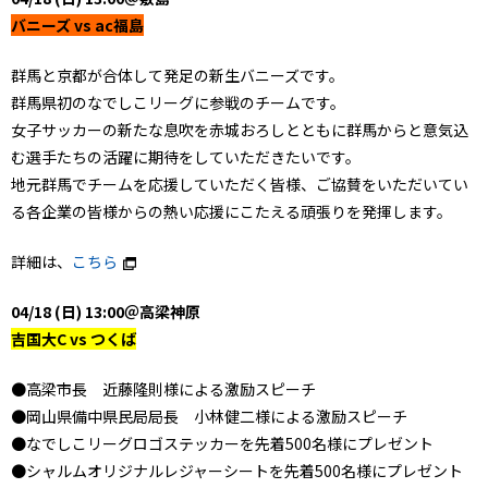
バニーズ vs ac福島
群馬と京都が合体して発足の新生バニーズです。
群馬県初のなでしこリーグに参戦のチームです。
女子サッカーの新たな息吹を赤城おろしとともに群馬からと意気込
む選手たちの活躍に期待をしていただきたいです。
地元群馬でチームを応援していただく皆様、ご協賛をいただいてい
る各企業の皆様からの熱い応援にこたえる頑張りを発揮します。
詳細は、
こちら
04/18 (日) 13:00＠高梁神原
吉国大C vs つくば
●高梁市長 近藤隆則様による激励スピーチ
●岡山県備中県民局局長 小林健二様による激励スピーチ
●なでしこリーグロゴステッカーを先着500名様にプレゼント
●シャルムオリジナルレジャーシートを先着500名様にプレゼント