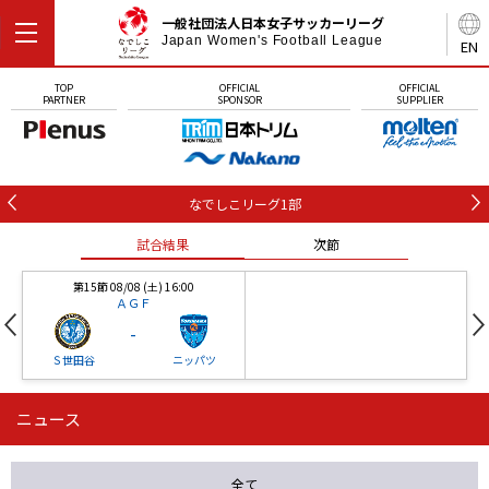
一般社団法人日本女子サッカーリーグ
Japan Women's Football League
EN
TOP
OFFICIAL
OFFICIAL
PARTNER
SPONSOR
SUPPLIER
なでしこリーグ1部
試合結果
次節
第15節 08/08 (土) 16:00
ＡＧＦ
-
Ｓ世田谷
ニッパツ
ニュース
第16節 09/05 (土) 15:00
第16節 09/05 (土) 15:00
試合結果
次節
ニッパツ
石人の星
-
-
全て