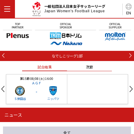
一般社団法人日本女子サッカーリーグ
Japan Women's Football League
EN
TOP
OFFICIAL
OFFICIAL
PARTNER
SPONSOR
SUPPLIER
なでしこリーグ1部
試合結果
次節
第15節 08/08 (土) 16:00
ＡＧＦ
-
Ｓ世田谷
ニッパツ
ニュース
第16節 09/05 (土) 15:00
第16節 09/05 (土) 15:00
試合結果
次節
ニッパツ
石人の星
-
-
全て