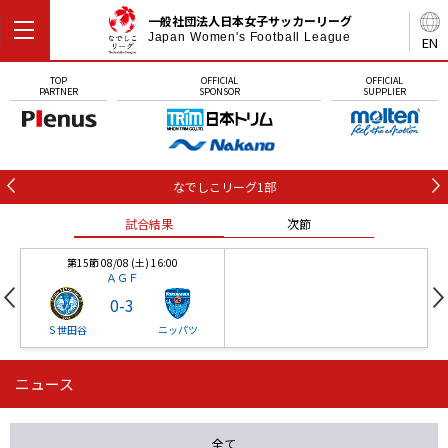
一般社団法人日本女子サッカーリーグ
Japan Women's Football League
EN
TOP
OFFICIAL
OFFICIAL
PARTNER
SPONSOR
SUPPLIER
なでしこリーグ1部
試合結果
次節
第15節 08/08 (土) 16:00
ＡＧＦ
0
-
3
Ｓ世田谷
ニッパツ
ニュース
第16節 09/05 (土) 15:00
第16節 09/05 (土) 15:00
試合結果
次節
ニッパツ
石人の星
-
-
全て