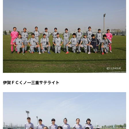
伊賀ＦＣくノ一三重サテライト