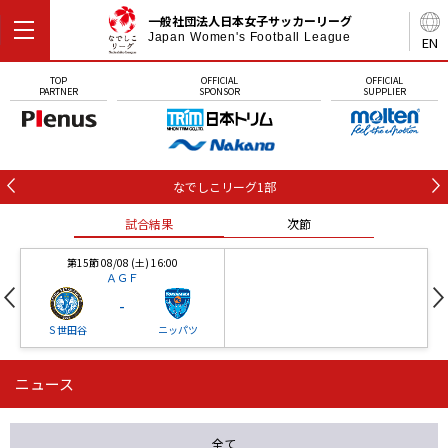
一般社団法人日本女子サッカーリーグ
Japan Women's Football League
EN
TOP
OFFICIAL
OFFICIAL
PARTNER
SPONSOR
SUPPLIER
なでしこリーグ1部
試合結果
次節
第15節 08/08 (土) 16:00
ＡＧＦ
-
Ｓ世田谷
ニッパツ
ニュース
第16節 09/05 (土) 15:00
第16節 09/05 (土) 15:00
試合結果
次節
ニッパツ
石人の星
-
-
全て