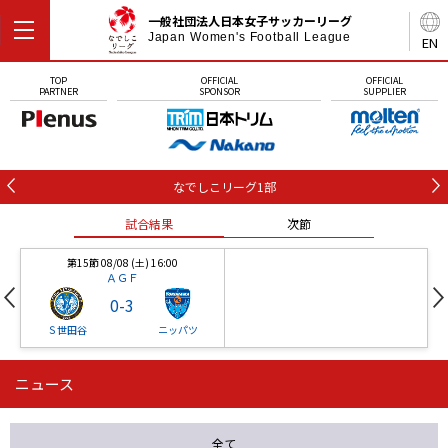
一般社団法人日本女子サッカーリーグ
Japan Women's Football League
EN
TOP
OFFICIAL
OFFICIAL
PARTNER
SPONSOR
SUPPLIER
なでしこリーグ1部
試合結果
次節
第15節 08/08 (土) 16:00
ＡＧＦ
0
-
3
Ｓ世田谷
ニッパツ
ニュース
第16節 09/05 (土) 15:00
第16節 09/05 (土) 15:00
試合結果
次節
ニッパツ
石人の星
-
-
全て