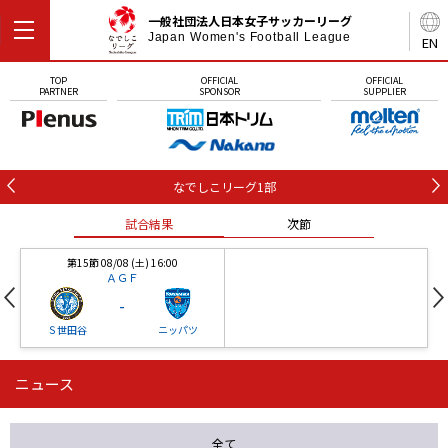
一般社団法人日本女子サッカーリーグ
Japan Women's Football League
EN
TOP
OFFICIAL
OFFICIAL
PARTNER
SPONSOR
SUPPLIER
なでしこリーグ1部
試合結果
次節
第15節 08/08 (土) 16:00
ＡＧＦ
-
Ｓ世田谷
ニッパツ
ニュース
第16節 09/05 (土) 15:00
第16節 09/05 (土) 15:00
試合結果
次節
ニッパツ
石人の星
-
-
全て