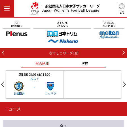
一般社団法人日本女子サッカーリーグ
Japan Women's Football League
EN
TOP
OFFICIAL
OFFICIAL
PARTNER
SPONSOR
SUPPLIER
なでしこリーグ1部
試合結果
次節
第15節 08/08 (土) 16:00
ＡＧＦ
-
Ｓ世田谷
ニッパツ
ニュース
第16節 09/05 (土) 15:00
第16節 09/05 (土) 15:00
試合結果
次節
ニッパツ
石人の星
-
-
全て