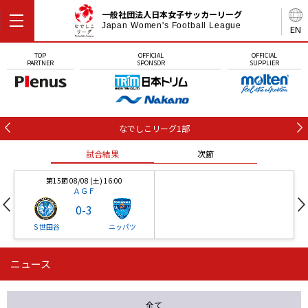
一般社団法人日本女子サッカーリーグ
Japan Women's Football League
EN
TOP
OFFICIAL
OFFICIAL
PARTNER
SPONSOR
SUPPLIER
なでしこリーグ1部
試合結果
次節
第15節 08/08 (土) 16:00
ＡＧＦ
0
-
3
Ｓ世田谷
ニッパツ
ニュース
第16節 09/05 (土) 15:00
第16節 09/05 (土) 15:00
試合結果
次節
ニッパツ
石人の星
-
-
全て