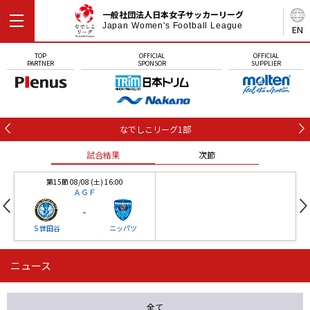
一般社団法人日本女子サッカーリーグ
Japan Women's Football League
EN
TOP
OFFICIAL
OFFICIAL
PARTNER
SPONSOR
SUPPLIER
なでしこリーグ1部
試合結果
次節
第15節 08/08 (土) 16:00
ＡＧＦ
-
Ｓ世田谷
ニッパツ
ニュース
第16節 09/05 (土) 15:00
第16節 09/05 (土) 15:00
試合結果
次節
ニッパツ
石人の星
-
-
全て