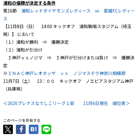
浦和の優勝が決定する条件
第16節
浦和レッドダイヤモンズレディース vs 愛媛FCレディー
ス
【11月8日（日） 14:00 キックオフ 浦和駒場スタジアム（埼玉
県）】 において
（１）浦和が勝利 ⇒ 優勝決定
（２）浦和が引分け
Ｉ神戸ｖｓノジマ ⇒ Ｉ神戸が引分けまたは負け ⇒ 優勝決
定
※
ＩＮＡＣ神戸レオネッサ ｖｓ ノジマステラ神奈川相模原
11月7日（土） 13：００ キックオフ ノエビアスタジアム神戸
（兵庫県）
＜2020プレナスなでしこリーグ１部 11月6日現在 順位表＞
このページを共有する