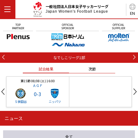
一般社団法人日本女子サッカーリーグ
Japan Women's Football League
EN
TOP
OFFICIAL
OFFICIAL
PARTNER
SPONSOR
SUPPLIER
なでしこリーグ1部
試合結果
次節
第15節 08/08 (土) 16:00
ＡＧＦ
0
-
3
Ｓ世田谷
ニッパツ
ニュース
第16節 09/05 (土) 15:00
第16節 09/05 (土) 15:00
試合結果
次節
ニッパツ
石人の星
-
-
全て