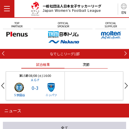
一般社団法人日本女子サッカーリーグ
Japan Women's Football League
EN
TOP
OFFICIAL
OFFICIAL
PARTNER
SPONSOR
SUPPLIER
なでしこリーグ1部
試合結果
次節
第15節 08/08 (土) 16:00
ＡＧＦ
0
-
3
Ｓ世田谷
ニッパツ
ニュース
第16節 09/05 (土) 15:00
第16節 09/05 (土) 15:00
試合結果
次節
ニッパツ
石人の星
-
-
全て