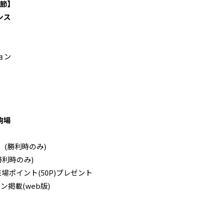
3節】
ンス
ョン
駒場
(勝利時のみ)
 (勝利時のみ)
来場ポイント(50P)プレゼント
掲載(web版)