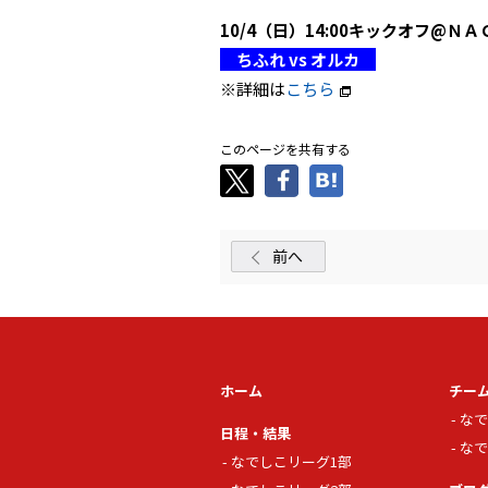
10/4（日）14:00キックオフ@ＮＡ
ちふれ vs オルカ
※詳細は
こちら
このページを共有する
前へ
ホーム
チー
なで
日程・結果
なで
なでしこリーグ1部