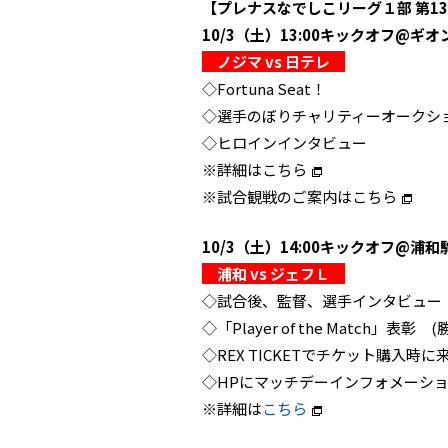
【プレナスなでしこリーグ１部 第1
10/3（土）13:00キックオフ@ギオ
ノジマ vs 日テレ
◇Fortuna Seat！
◇選手のぼりチャリティーオークシ
◇ヒロインインタビュー
※詳細は
こちら
※試合観戦のご案内は
こちら
10/3（土）14:00キックオフ@浦和
浦和 vs ジェフＬ
◇試合後、監督、選手インタビュー 
◇「Player of the Match」表彰
◇REX TICKETでチケット購入時に
◇HPにマッチデーインフォメーション
※詳細は
こちら