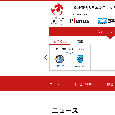
一般社団法人日本女子サッ
TOP
PARTNER
なでしこリー
試合結果
次節
00
第15節 08/08 (土) 16:00
ＡＧＦ
-
ベル
Ｓ世田谷
ニッパツ
試合結果
次節
00
第16節 09/06 (日) 15:00
第16節 09/05 (土) 15:00
第16節 09/05 (
ホーム
日程・結果
順位
津山
ニッパツ
石人の
-
-
-
体大
湯郷ベル
オルカ
ニッパツ
名古屋
静岡
ニュース