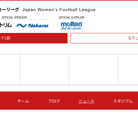
カーリーグ
Japan Women's Football League
OFFICIAL
SPONSOR
OFFICIAL
SUPPLIER
グ1部
なで
土) 15:00
第16節 09/05 (土) 16:00
第16節 09/05 (土) 17:00
第16節 09
チーム
ブログ
ニュース
スタジアム
星
ＡＧＦ
いちご
-
-
愛媛Ｌ
Ｓ世田谷
伊賀ＦＣ
ヴィアマ
Ａハリマ
Ｖ市原Ｌ