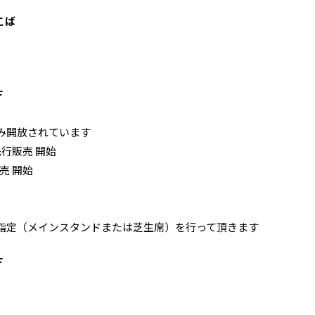
こば
Ｆ
み開放されています
先行販売 開始
販売 開始
指定（メインスタンドまたは芝生席）を行って頂きます
Ｆ