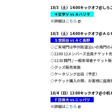
10/3（土）14:00キックオフ@しら
十文字Ｖ vs Ａハリマ
※詳細は
こちら
10/3（土）14:00キックオフ@ＡＧ
Ｓ世田谷 vs ＡＣ長野
◇ご来場門は甲州街道沿いの南門の
◇12:00 12メンバーズ会員チケット
◇12:30 開門 / 一般来場者チケット
◇グッズ販売実施
◇ケータリング出店（予定）
◇チケット購入の際、お客様に座席
10/4（日）13:00キックオフ@小机
Ｆ日体大 vs ニッパツ
※詳細は
こちら