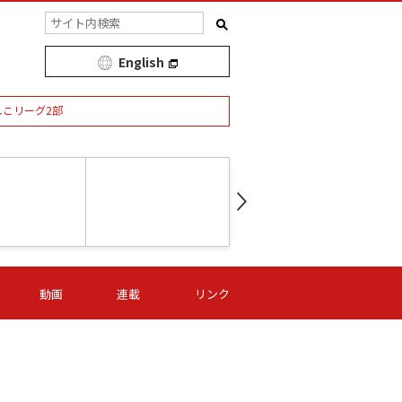
English
しこリーグ2部
第16節 09/05 (土) 15:00
第
ニッパツ
-
ニッパツ
名古屋
/06 (日) 15:00
第16節 09/06 (日) 15:00
第16節 09/05 (土) 15:00
第
動画
連載
リンク
オリプリ
津山
ニッパツ
-
-
-
Ｓ日体大
湯郷ベル
オルカ
ニッパツ
名古屋