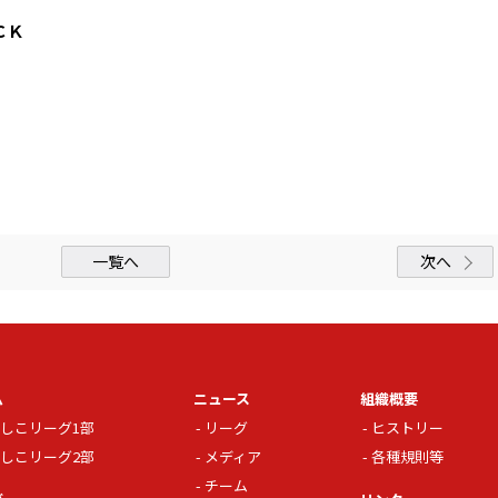
ＣＫ
一覧へ
次へ
ム
ニュース
組織概要
しこリーグ1部
リーグ
ヒストリー
しこリーグ2部
メディア
各種規則等
チーム