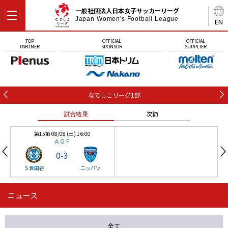
一般社団法人日本女子サッカーリーグ
Japan Women's Football League
EN
TOP
OFFICIAL
OFFICIAL
PARTNER
SPONSOR
SUPPLIER
なでしこリーグ1部
試合結果
次節
第15節 08/08 (土) 16:00
ＡＧＦ
0
-
3
Ｓ世田谷
ニッパツ
ニュース
第16節 09/05 (土) 15:00
第16節 09/05 (土) 15:00
試合結果
次節
ニッパツ
石人の星
-
-
全て