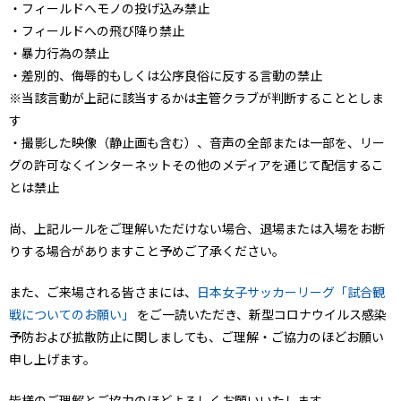
・フィールドへモノの投げ込み禁止
・フィールドへの飛び降り禁止
・暴力行為の禁止
・差別的、侮辱的もしくは公序良俗に反する言動の禁止
※当該言動が上記に該当するかは主管クラブが判断することとしま
す
・撮影した映像（静止画も含む）、音声の全部または一部を、リー
グの許可なくインターネットその他のメディアを通じて配信するこ
とは禁止
尚、上記ルールをご理解いただけない場合、退場または入場をお断
りする場合がありますこと予めご了承ください。
また、ご来場される皆さまには、
日本女子サッカーリーグ「試合観
戦についてのお願い」
をご一読いただき、新型コロナウイルス感染
予防および拡散防止に関しましても、ご理解・ご協力のほどお願い
申し上げます。
皆様のご理解とご協力のほどよろしくお願いいたします。