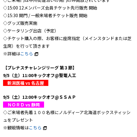
◇ご来場門は甲州街道沿いの南門のみ開放されています
◇15:00 12メンバーズ会員チケット先行販売 開始
◇15:30 開門 / 一般来場者チケット販売 開始
◇グッズ販売実施
◇ケータリング出店（予定）
◇チケット購入の際、お客様に座席指定（メインスタンドまたは芝
生席）を行って頂きます
※詳細は
こちら
【プレナスチャレンジリーグ 第３節】
9/5（土）11:00キックオフ@聖篭人工
新潟医福 vs 名古屋
9/5（土）12:00キックオフ@ＳＳＡＰ
ＮＯＲＤ vs 静岡
◇ご来場者先着１００名様にノルディーア北海道ボックスティッシ
ュをプレゼント
※観戦情報は
こちら