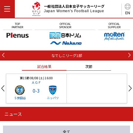
一般社団法人日本女子サッカーリーグ
Japan Women's Football League
EN
TOP
OFFICIAL
OFFICIAL
PARTNER
SPONSOR
SUPPLIER
なでしこリーグ1部
試合結果
次節
第15節 08/08 (土) 16:00
ＡＧＦ
0
-
3
Ｓ世田谷
ニッパツ
ニュース
第16節 09/05 (土) 15:00
第16節 09/05 (土) 15:00
試合結果
次節
ニッパツ
石人の星
-
-
全て