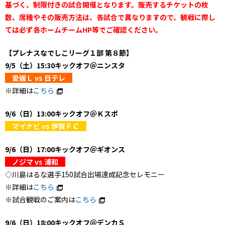
基づく、制限付きの試合開催となります。販売するチケットの枚
数、席種やその販売方法は、各試合で異なりますので、観戦に際し
ては必ず各ホームチームHP等でご確認ください。
【プレナスなでしこリーグ１部 第８節】
9/5（土）15:30キックオフ＠ニンスタ
愛媛Ｌ vs 日テレ
※詳細は
こちら
9/6（日）13:00キックオフ＠Ｋスポ
マイナビ vs 伊賀ＦＣ
9/6（日）17:00キックオフ＠ギオンス
ノジマ vs 浦和
◇川島はるな選手150試合出場達成記念セレモニー
※詳細は
こちら
※試合観戦のご案内は
こちら
9/6（日）18:00キックオフ＠デンカＳ