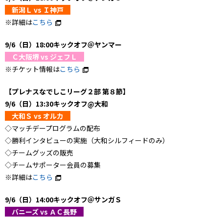
新潟Ｌ vs Ｉ神戸
※詳細は
こちら
9/6（日）18:00キックオフ＠ヤンマー
Ｃ大阪堺 vs ジェフＬ
※チケット情報は
こちら
【プレナスなでしこリーグ２部 第８節】
9/6（日）13:30キックオフ@大和
大和Ｓ vs オルカ
◇マッチデープログラムの配布
◇勝利インタビューの実施（大和シルフィードのみ）
◇チームグッズの販売
◇チームサポーター会員の募集
※詳細は
こちら
9/6（日）14:00キックオフ＠サンガＳ
バニーズ vs ＡＣ長野