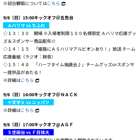
※試合観戦については
こちら
9/6（日）15:00キックオフ＠五色台
Ａハリマ vs ちふれ
◇１３：３０ 開場 ※入場者制限１００名様限定 Ａハリマ応援グッ
ズ＆スポンサー商品配布☆
◇１４：１５ 「姫路にＡＳハリマアルビオンあり！」放送 チーム
応援番組（ラジオ：録音）
◇１５：４８ 「ハーフタイム抽選会♪」チームグッズorスポンサ
ー提供品があたる！
※詳細は
こちら
9/6（日）16:00キックオフ＠ＮＡＣＫ
十文字Ｖ vs ニッパツ
※詳細は
こちら
9/6（日）17:00キックオフ@ＡＧＦ
Ｓ世田谷 vs Ｆ日体大