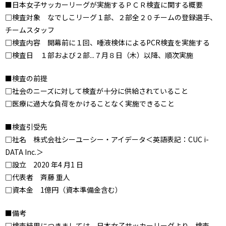
■日本女子サッカーリーグが実施するＰＣＲ検査に関する概要
□検査対象 なでしこリーグ１部、２部全２０チームの登録選手、
チームスタッフ
□検査内容 開幕前に１回、唾液検体によるPCR検査を実施する
□検査日 １部および２部...７月８日（木）以降、順次実施
■検査の前提
□社会のニーズに対して検査が十分に供給されていること
□医療に過大な負荷をかけることなく実施できること
■検査引受先
□社名 株式会社シーユーシー・アイデータ＜英語表記：CUC i-
DATA Inc.＞
□設立 2020 年4 月1 日
□代表者 斉藤 重人
□資本金 1億円（資本準備金含む）
■備考
□検査結果につきましては、日本女子サッカーリーグより、検査