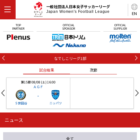
一般社団法人日本女子サッカーリーグ
Japan Women's Football League
EN
TOP
OFFICIAL
OFFICIAL
PARTNER
SPONSOR
SUPPLIER
なでしこリーグ1部
試合結果
次節
第15節 08/08 (土) 16:00
ＡＧＦ
-
Ｓ世田谷
ニッパツ
ニュース
第16節 09/05 (土) 15:00
第16節 09/05 (土) 15:00
試合結果
次節
ニッパツ
石人の星
-
-
全て