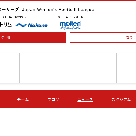
カーリーグ
Japan Women's Football League
OFFICIAL
SPONSOR
OFFICIAL
SUPPLIER
グ1部
なで
土) 15:00
第16節 09/05 (土) 16:00
第16節 09/05 (土) 17:00
第16節 09
チーム
ブログ
ニュース
スタジアム
星
ＡＧＦ
いちご
-
-
愛媛Ｌ
Ｓ世田谷
伊賀ＦＣ
ヴィアマ
Ａハリマ
Ｖ市原Ｌ