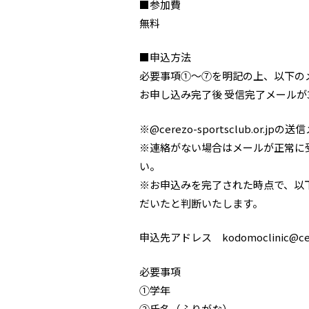
■参加費
無料
■申込方法
必要事項①～⑦を明記の上、以下の
お申し込み完了後 受信完了メールが
※@cerezo-sportsclub.o
※連絡がない場合はメールが正常に
い。
※お申込みを完了された時点で、以
だいたと判断いたします。
申込先アドレス kodomoclinic@cerezo
必要事項
①学年
②氏名（ふりがな）