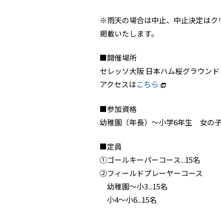
※雨天の場合は中止、中止決定はク
掲載いたします。
■開催場所
セレッソ大阪 日本ハム桜グラウンド
アクセスは
こちら
■参加資格
幼稚園（年長）～小学6年生 女の
■定員
①ゴールキーパーコース...15名
②フィールドプレーヤーコース
幼稚園～小3...15名
小4～小6...15名