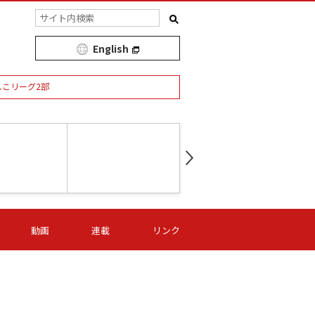
English
しこリーグ2部
第16節 09/05 (土) 15:00
第
ニッパツ
-
ニッパツ
名古屋
/06 (日) 15:00
第16節 09/06 (日) 15:00
第16節 09/05 (土) 15:00
第
動画
連載
リンク
オリプリ
津山
ニッパツ
-
-
-
Ｓ日体大
湯郷ベル
オルカ
ニッパツ
名古屋