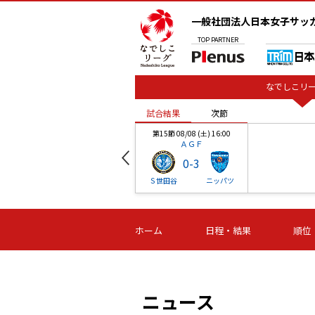
一般社団法人日本女子サッ
TOP
PARTNER
なでしこリー
試合結果
次節
00
第15節 08/08 (土) 16:00
ＡＧＦ
0
-
3
ベル
Ｓ世田谷
ニッパツ
試合結果
次節
00
第16節 09/06 (日) 15:00
第16節 09/05 (土) 15:00
第16節 09/05 (
ホーム
日程・結果
順位
津山
ニッパツ
石人の
-
-
-
体大
湯郷ベル
オルカ
ニッパツ
名古屋
静岡
ニュース