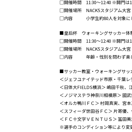
□開催時間 11:30～12:40 ※開門は
□開催場所 NACK5スタジアム大
□内容 小学生約80人を対象に
■皇后杯 ウォーキングサッカー体験会 ~T
□開催時間 11:30～12:40 ※開門は
□開催場所 NACK5スタジアム大
□内容 年齢・性別を問わず楽し
■サッカー教室・ウォーキングサッ
＜ジェフユナイテッド市原・千葉レデ
＜日体大FIELDS横浜＞ 嶋田千秋、
＜ノジマステラ神奈川相模原＞ 國
＜オルカ鴨川ＦＣ＞ 村岡真実、宮本
＜スフィーダ世田谷ＦＣ＞ 片寄優、
＜ＦＣ十文字ＶＥＮＴＵＳ＞ 冨田
※選手のコンディション等により変