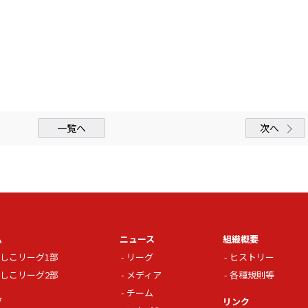
一覧へ
次へ
ム
ニュース
組織概要
しこリーグ1部
リーグ
ヒストリー
しこリーグ2部
メディア
各種規則等
チーム
グ
リンク