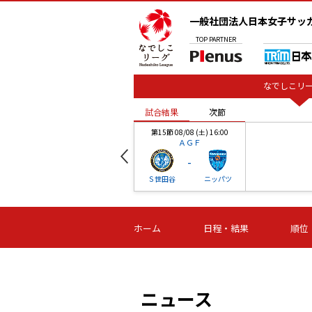
一般社団法人日本女子サッ
TOP
PARTNER
なでしこリー
試合結果
次節
00
第15節 08/08 (土) 16:00
ＡＧＦ
-
ベル
Ｓ世田谷
ニッパツ
試合結果
次節
00
第16節 09/06 (日) 15:00
第16節 09/05 (土) 15:00
第16節 09/05 (
ホーム
日程・結果
順位
津山
ニッパツ
石人の
-
-
-
体大
湯郷ベル
オルカ
ニッパツ
名古屋
静岡
ニュース