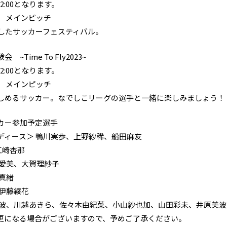
12:00となります。
宮 メインピッチ
したサッカーフェスティバル。
ime To Fly2023~
12:00となります。
宮 メインピッチ
めるサッカー。なでしこリーグの選手と一緒に楽しみましょう！
カー参加予定選手
ィース＞ 鴨川
実歩
、上野紗稀、船田麻友
江崎杏那
武愛美、大賀理紗子
真緒
伊藤綾花
美波、川越あきら、佐々木由紀菜、小山紗也加、山田彩未、井原美波
更になる場合がございますので、予めご了承ください。