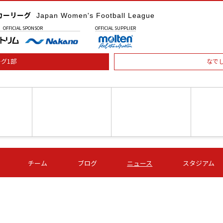
カーリーグ
Japan Women's Football League
OFFICIAL
SPONSOR
OFFICIAL
SUPPLIER
グ1部
なで
土) 15:00
第16節 09/05 (土) 16:00
第16節 09/05 (土) 17:00
第16節 09
チーム
ブログ
ニュース
スタジアム
星
ＡＧＦ
いちご
-
-
愛媛Ｌ
Ｓ世田谷
伊賀ＦＣ
ヴィアマ
Ａハリマ
Ｖ市原Ｌ