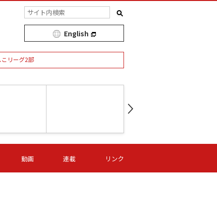
English
しこリーグ2部
第16節 09/05 (土) 15:00
第
ニッパツ
-
ニッパツ
名古屋
/06 (日) 15:00
第16節 09/06 (日) 15:00
第16節 09/05 (土) 15:00
第
動画
連載
リンク
オリプリ
津山
ニッパツ
-
-
-
Ｓ日体大
湯郷ベル
オルカ
ニッパツ
名古屋