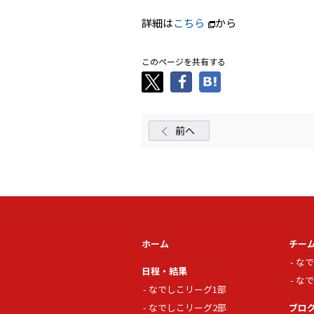
詳細は
こちら
から
このページを共有する
前へ
ホーム
チー
なで
日程・結果
なで
なでしこリーグ1部
なでしこリーグ2部
ブロ