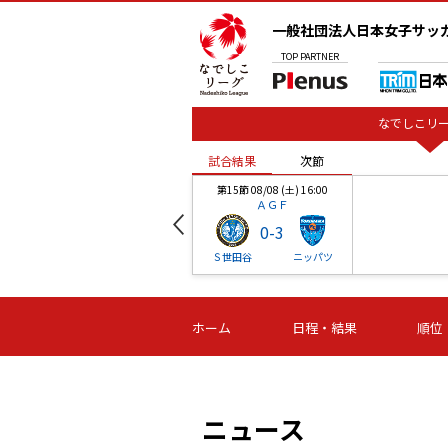
一般社団法人日本女子サッ
TOP
PARTNER
なでしこリー
試合結果
次節
00
第15節 08/08 (土) 16:00
ＡＧＦ
0
-
3
ベル
Ｓ世田谷
ニッパツ
試合結果
次節
00
第16節 09/06 (日) 15:00
第16節 09/05 (土) 15:00
第16節 09/05 (
ホーム
日程・結果
順位
津山
ニッパツ
石人の
-
-
-
体大
湯郷ベル
オルカ
ニッパツ
名古屋
静岡
ニュース