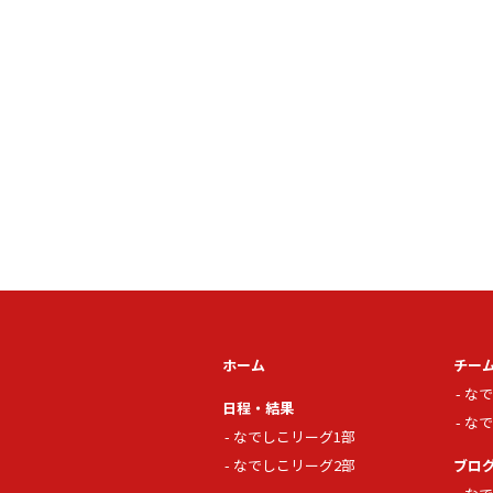
ホーム
チー
なで
日程・結果
なで
なでしこリーグ1部
なでしこリーグ2部
ブロ