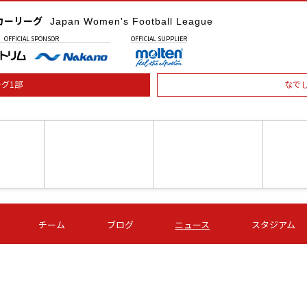
カーリーグ
Japan Women's Football League
OFFICIAL
SPONSOR
OFFICIAL
SUPPLIER
グ1部
なで
土) 15:00
第16節 09/05 (土) 16:00
第16節 09/05 (土) 17:00
第16節 09
チーム
ブログ
ニュース
スタジアム
星
ＡＧＦ
いちご
-
-
愛媛Ｌ
Ｓ世田谷
伊賀ＦＣ
ヴィアマ
Ａハリマ
Ｖ市原Ｌ