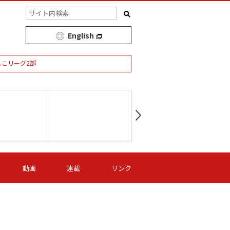
English
しこリーグ2部
第16節 09/05 (土) 15:00
第
ニッパツ
-
ニッパツ
名古屋
/06 (日) 15:00
第16節 09/06 (日) 15:00
第16節 09/05 (土) 15:00
第
動画
連載
リンク
オリプリ
津山
ニッパツ
-
-
-
Ｓ日体大
湯郷ベル
オルカ
ニッパツ
名古屋