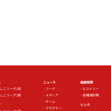
ム
ニュース
組織概要
しこリーグ1部
リーグ
ヒストリー
しこリーグ2部
メディア
各種規則等
チーム
グ
リンク
アカデミー