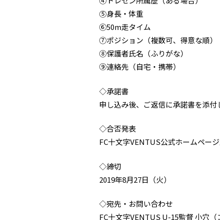
④トレセン所属歴（ある場合）
⑤身長・体重
⑥50m走タイム
⑦ポジション（複数可、得意な順）
⑧保護者氏名（ふりがな）
⑨連絡先（自宅・携帯）
◇承諾書
申し込み後、ご返信に承諾書を添付
◇合否発表
FC十文字VENTUS公式ホームページ上に合
◇締切
2019年8月27日（火）
◇宛先・お問い合わせ
FC十文字VENTUS U-15監督 小穴（コア