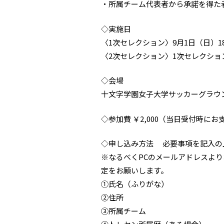
・所属チーム代表者から承諾を得た
◇実施日
〈1次セレクション〉9月1日（日）18:0
〈2次セレクション〉1次セレクシ
◇会場
十文字学園女子大学サッカーグラウンド
◇参加費 ￥2,000（当日受付時に
◇申し込み方法 必要事項を記入
※なるべくPCのメールアドレスよ
定をお願いします。
①氏名（ふりがな）
②住所
③所属チーム