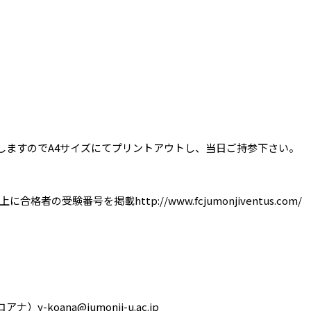
しますのでA4サイズにてプリントアウトし、当日ご持参下さい。
格者の受験番号を掲載http://www.fcjumonjiventus.com/
ナ）y-koana@jumonji-u.ac.jp