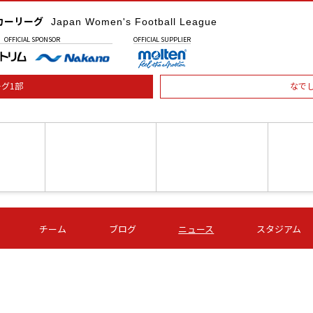
カーリーグ
Japan Women's Football League
OFFICIAL
SPONSOR
OFFICIAL
SUPPLIER
グ1部
なで
土) 15:00
第16節 09/05 (土) 16:00
第16節 09/05 (土) 17:00
第16節 09
チーム
ブログ
ニュース
スタジアム
星
ＡＧＦ
いちご
-
-
愛媛Ｌ
Ｓ世田谷
伊賀ＦＣ
ヴィアマ
Ａハリマ
Ｖ市原Ｌ