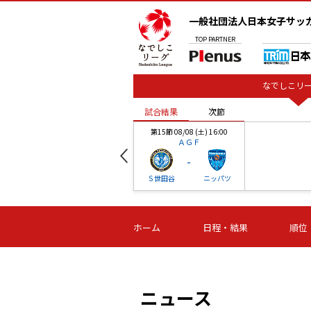
一般社団法人日本女子サッ
TOP
PARTNER
なでしこリー
試合結果
次節
00
第15節 08/08 (土) 16:00
ＡＧＦ
-
ベル
Ｓ世田谷
ニッパツ
試合結果
次節
00
第16節 09/06 (日) 15:00
第16節 09/05 (土) 15:00
第16節 09/05 (
ホーム
日程・結果
順位
津山
ニッパツ
石人の
-
-
-
体大
湯郷ベル
オルカ
ニッパツ
名古屋
静岡
ニュース