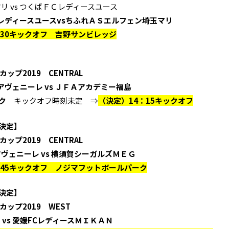
 vs つくばＦＣレディースユース
レディースユースvsちふれＡＳエルフェン埼玉マリ
7：30キックオフ 吉野サンビレッジ
ップ2019 CENTRAL
ェニーレ vs ＪＦＡアカデミー福島
ク
キックオフ時刻未定 ⇒
（決定）14：15キックオフ
決定】
ップ2019 CENTRAL
ヴェニーレ vs 横須賀シーガルズＭＥＧ
1：45キックオフ ノジマフットボールパーク
決定】
カップ2019 WEST
vs 愛媛FCレディースＭＩＫＡＮ