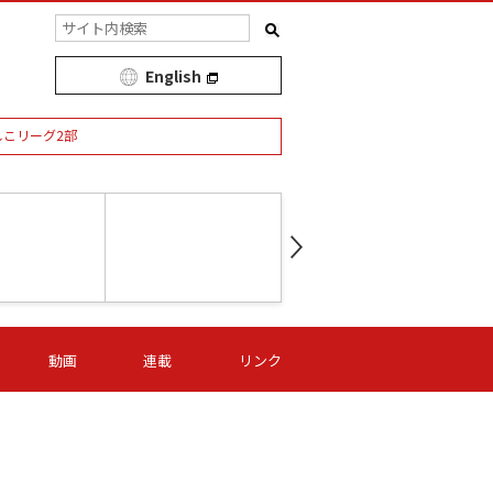
English
しこリーグ2部
第16節 09/05 (土) 15:00
第
ニッパツ
-
ニッパツ
名古屋
/06 (日) 15:00
第16節 09/06 (日) 15:00
第16節 09/05 (土) 15:00
第
動画
連載
リンク
オリプリ
津山
ニッパツ
-
-
-
Ｓ日体大
湯郷ベル
オルカ
ニッパツ
名古屋