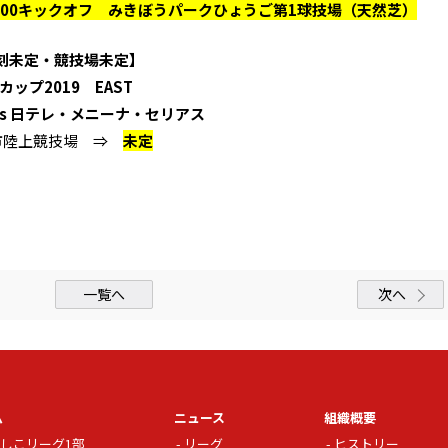
1：00キックオフ みきぼうパークひょうご第1球技場（天然芝）
刻未定・競技場未定】
ップ2019 EAST
s 日テレ・メニーナ・セリアス
川市陸上競技場 ⇒
未定
一覧へ
次へ
ム
ニュース
組織概要
しこリーグ1部
リーグ
ヒストリー