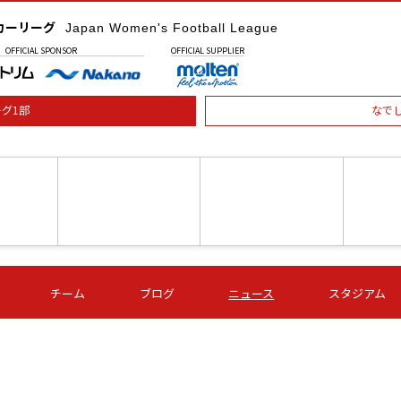
カーリーグ
Japan Women's Football League
OFFICIAL
SPONSOR
OFFICIAL
SUPPLIER
グ1部
なで
土) 15:00
第16節 09/05 (土) 16:00
第16節 09/05 (土) 17:00
第16節 09
チーム
ブログ
ニュース
スタジアム
星
ＡＧＦ
いちご
-
-
愛媛Ｌ
Ｓ世田谷
伊賀ＦＣ
ヴィアマ
Ａハリマ
Ｖ市原Ｌ