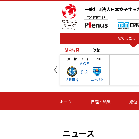
一般社団法人日本女子サッ
TOP
PARTNER
なでしこリー
試合結果
次節
00
第15節 08/08 (土) 16:00
ＡＧＦ
0
-
3
ベル
Ｓ世田谷
ニッパツ
試合結果
次節
00
第16節 09/06 (日) 15:00
第16節 09/05 (土) 15:00
第16節 09/05 (
ホーム
日程・結果
順位
津山
ニッパツ
石人の
-
-
-
体大
湯郷ベル
オルカ
ニッパツ
名古屋
静岡
ニュース