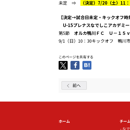
未定 ⇒
（決定）7/20（土）1
【決定→試合日未定・キックオフ時
U-15プレナスなでしこアカデミーカ
第5節
オルカ鴨川ＦＣ Ｕ－１５ v
9/1（日）10：30キックオフ 鴨
このページを共有する
前へ
ホーム
チー
なで