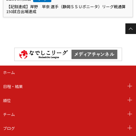
【記録達成】岸野 早奈 選手（静岡ＳＳＵボニータ）リーグ戦通算
150試合出場達成
ホーム
日程・結果
順位
チーム
ブログ