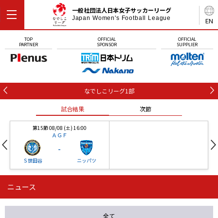
一般社団法人日本女子サッカーリーグ
Japan Women's Football League
EN
TOP
OFFICIAL
OFFICIAL
PARTNER
SPONSOR
SUPPLIER
なでしこリーグ1部
試合結果
次節
第15節 08/08 (土) 16:00
ＡＧＦ
-
Ｓ世田谷
ニッパツ
ニュース
第16節 09/05 (土) 15:00
第16節 09/05 (土) 15:00
試合結果
次節
ニッパツ
石人の星
-
-
全て