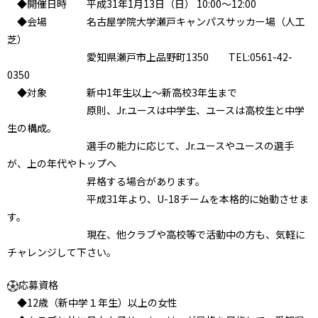
◆開催日時 平成31年1月13日（日） 10:00～12:00
◆会場 名古屋学院大学瀬戸キャンパスサッカー場（人工
芝）
愛知県瀬戸市上品野町1350 TEL:0561-42-
0350
◆対象 新中1年生以上～新高校3年生まで
原則、Jr.ユースは中学生、ユースは高校生と中学
生の構成。
選手の能力に応じて、Jr.ユースやユースの選手
が、上の年代やトップへ
昇格する場合があります。
平成31年より、U-18チームを本格的に始動させま
す。
現在、他クラブや高校等で活動中の方も、気軽に
チャレンジして下さい。
応募資格
◆12歳（新中学１年生）以上の女性