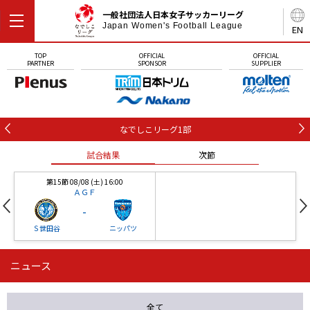
一般社団法人日本女子サッカーリーグ
Japan Women's Football League
EN
TOP
OFFICIAL
OFFICIAL
PARTNER
SPONSOR
SUPPLIER
なでしこリーグ1部
試合結果
次節
第15節 08/08 (土) 16:00
ＡＧＦ
-
Ｓ世田谷
ニッパツ
ニュース
第16節 09/05 (土) 15:00
第16節 09/05 (土) 15:00
試合結果
次節
ニッパツ
石人の星
-
-
全て