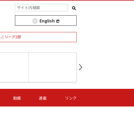
English
しこリーグ2部
第16節 09/05 (土) 15:00
第
ニッパツ
-
ニッパツ
名古屋
/06 (日) 15:00
第16節 09/06 (日) 15:00
第16節 09/05 (土) 15:00
第
動画
連載
リンク
オリプリ
津山
ニッパツ
-
-
-
Ｓ日体大
湯郷ベル
オルカ
ニッパツ
名古屋