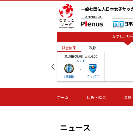
一般社団法人日本女子サッ
TOP
PARTNER
なでしこリー
試合結果
次節
00
第15節 08/08 (土) 16:00
ＡＧＦ
-
ベル
Ｓ世田谷
ニッパツ
試合結果
次節
00
第16節 09/06 (日) 15:00
第16節 09/05 (土) 15:00
第16節 09/05 (
ホーム
日程・結果
順位
津山
ニッパツ
石人の
-
-
-
体大
湯郷ベル
オルカ
ニッパツ
名古屋
静岡
ニュース