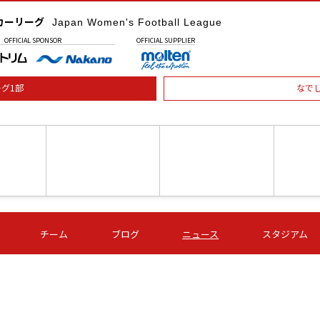
カーリーグ
Japan Women's Football League
OFFICIAL
SPONSOR
OFFICIAL
SUPPLIER
グ1部
なで
土) 15:00
第16節 09/05 (土) 16:00
第16節 09/05 (土) 17:00
第16節 09
チーム
ブログ
ニュース
スタジアム
星
ＡＧＦ
いちご
-
-
愛媛Ｌ
Ｓ世田谷
伊賀ＦＣ
ヴィアマ
Ａハリマ
Ｖ市原Ｌ