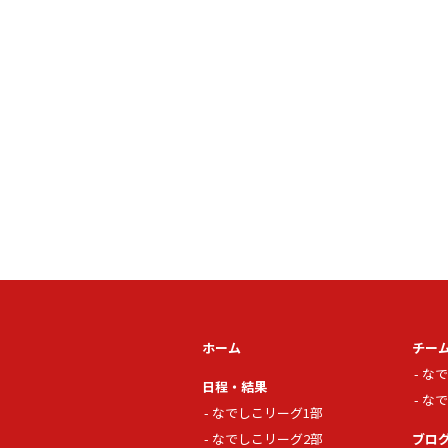
ホーム
チー
なで
日程・結果
なで
なでしこリーグ1部
なでしこリーグ2部
ブロ