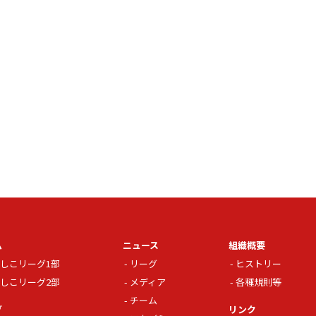
ム
ニュース
組織概要
しこリーグ1部
リーグ
ヒストリー
しこリーグ2部
メディア
各種規則等
チーム
グ
リンク