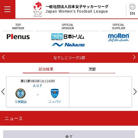
一般社団法人日本女子サッカーリーグ
Japan Women's Football League
EN
TOP
OFFICIAL
OFFICIAL
PARTNER
SPONSOR
SUPPLIER
なでしこリーグ1部
試合結果
次節
第15節 08/08 (土) 16:00
ＡＧＦ
-
Ｓ世田谷
ニッパツ
ニュース
第16節 09/05 (土) 15:00
第16節 09/05 (土) 15:00
試合結果
次節
ニッパツ
石人の星
-
-
全て