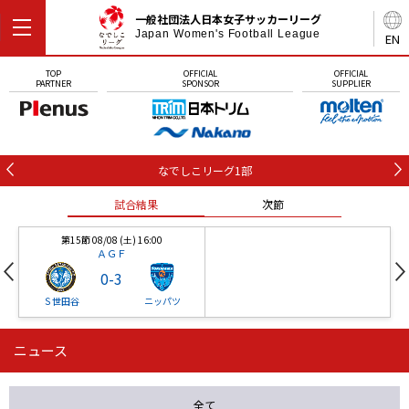
一般社団法人日本女子サッカーリーグ
Japan Women's Football League
EN
TOP
OFFICIAL
OFFICIAL
PARTNER
SPONSOR
SUPPLIER
なでしこリーグ1部
試合結果
次節
第15節 08/08 (土) 16:00
ＡＧＦ
0
-
3
Ｓ世田谷
ニッパツ
ニュース
第16節 09/05 (土) 15:00
第16節 09/05 (土) 15:00
試合結果
次節
ニッパツ
石人の星
-
-
全て