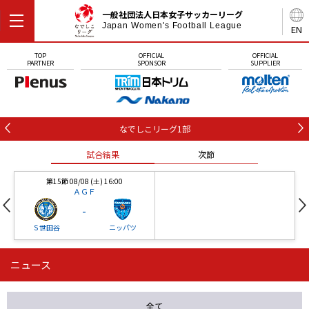
一般社団法人日本女子サッカーリーグ
Japan Women's Football League
EN
TOP
OFFICIAL
OFFICIAL
PARTNER
SPONSOR
SUPPLIER
なでしこリーグ1部
試合結果
次節
第15節 08/08 (土) 16:00
ＡＧＦ
-
Ｓ世田谷
ニッパツ
ニュース
第16節 09/05 (土) 15:00
第16節 09/05 (土) 15:00
試合結果
次節
ニッパツ
石人の星
-
-
全て