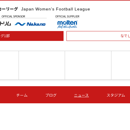
カーリーグ
Japan Women's Football League
OFFICIAL
SPONSOR
OFFICIAL
SUPPLIER
グ1部
なで
土) 15:00
第16節 09/05 (土) 16:00
第16節 09/05 (土) 17:00
第16節 09
チーム
ブログ
ニュース
スタジアム
星
ＡＧＦ
いちご
-
-
愛媛Ｌ
Ｓ世田谷
伊賀ＦＣ
ヴィアマ
Ａハリマ
Ｖ市原Ｌ