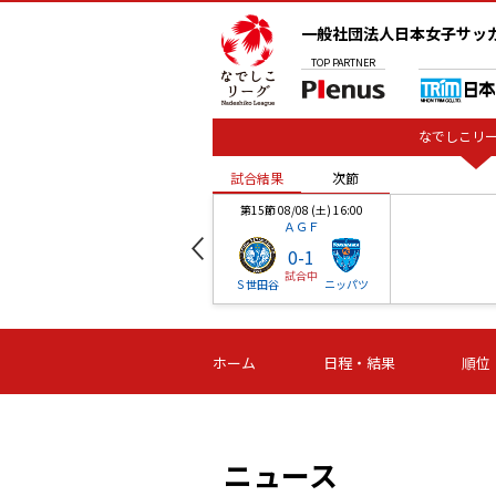
一般社団法人日本女子サッ
TOP
PARTNER
なでしこリー
試合結果
次節
00
第15節 08/08 (土) 16:00
ＡＧＦ
0
-
1
試合中
ベル
Ｓ世田谷
ニッパツ
試合結果
次節
00
第16節 09/06 (日) 15:00
第16節 09/05 (土) 15:00
第16節 09/05 (
ホーム
日程・結果
順位
津山
ニッパツ
石人の
-
-
-
体大
湯郷ベル
オルカ
ニッパツ
名古屋
静岡
ニュース