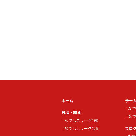
ホーム
チー
なで
日程・結果
なで
なでしこリーグ1部
なでしこリーグ2部
ブロ