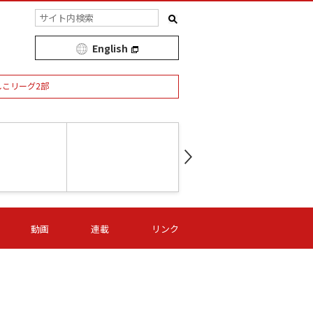
English
しこリーグ2部
第16節 09/05 (土) 15:00
第
ニッパツ
-
ニッパツ
名古屋
/06 (日) 15:00
第16節 09/06 (日) 15:00
第16節 09/05 (土) 15:00
第
動画
連載
リンク
オリプリ
津山
ニッパツ
-
-
-
Ｓ日体大
湯郷ベル
オルカ
ニッパツ
名古屋