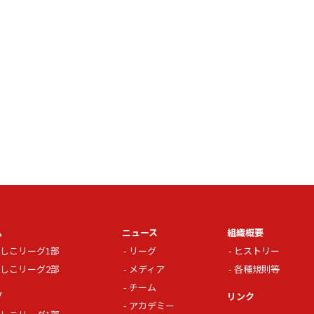
ム
ニュース
組織概要
しこリーグ1部
リーグ
ヒストリー
しこリーグ2部
メディア
各種規則等
チーム
グ
リンク
アカデミー