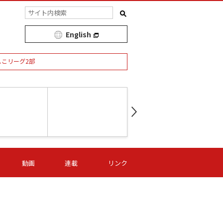
English
しこリーグ2部
第16節 09/05 (土) 15:00
第
ニッパツ
-
ニッパツ
名古屋
/06 (日) 15:00
第16節 09/06 (日) 15:00
第16節 09/05 (土) 15:00
第
動画
連載
リンク
オリプリ
津山
ニッパツ
-
-
-
Ｓ日体大
湯郷ベル
オルカ
ニッパツ
名古屋