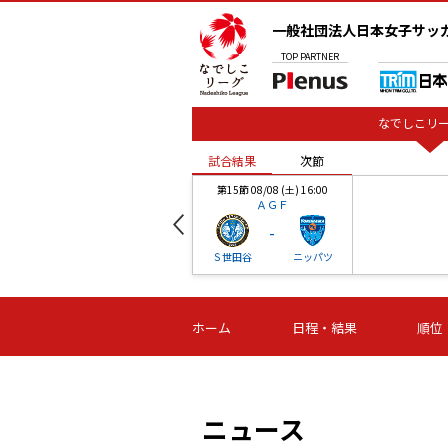
一般社団法人日本女子サッ
TOP
PARTNER
なでしこリー
試合結果
次節
00
第15節 08/08 (土) 16:00
ＡＧＦ
-
ベル
Ｓ世田谷
ニッパツ
試合結果
次節
00
第16節 09/06 (日) 15:00
第16節 09/05 (土) 15:00
第16節 09/05 (
ホーム
日程・結果
順位
津山
ニッパツ
石人の
-
-
-
体大
湯郷ベル
オルカ
ニッパツ
名古屋
静岡
ニュース