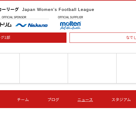
カーリーグ
Japan Women's Football League
OFFICIAL
SPONSOR
OFFICIAL
SUPPLIER
グ1部
なで
土) 15:00
第16節 09/05 (土) 16:00
第16節 09/05 (土) 17:00
第16節 09
チーム
ブログ
ニュース
スタジアム
星
ＡＧＦ
いちご
-
-
愛媛Ｌ
Ｓ世田谷
伊賀ＦＣ
ヴィアマ
Ａハリマ
Ｖ市原Ｌ