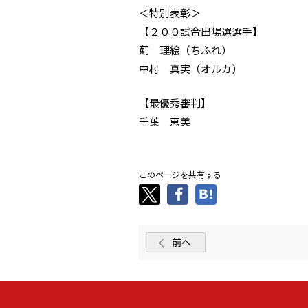
＜特別表彰＞
【２００試合出場選選手】
薊 理絵（ちふれ）
中村 真実（オルカ）
【最優秀審判】
千葉 恵美
このページを共有する
前へ