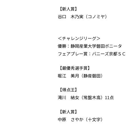
【新人賞】
谷口 木乃実（コノミヤ）
＜チャレンジリーグ＞
優勝：静岡産業大学磐田ボニータ
フェアプレー賞：バニーズ京都ＳＣ
【最優秀選手賞】
堀江 美月（静産磐田）
【得点王】
滝川 結女（常盤木高）11点
【新人賞】
中原 さやか（十文字）