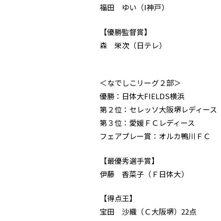
福田 ゆい（I神戸）
【優勝監督賞】
森 栄次（日テレ）
＜なでしこリーグ２部＞
優勝：日体大FIELDS横浜
第２位：セレッソ大阪堺レディース
第３位：愛媛ＦＣレディース
フェアプレー賞：オルカ鴨川ＦＣ
【最優秀選手賞】
伊藤 香菜子（Ｆ日体大）
【得点王】
宝田 沙織（Ｃ大阪堺）22点