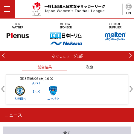
一般社団法人日本女子サッカーリーグ
Japan Women's Football League
EN
TOP
OFFICIAL
OFFICIAL
PARTNER
SPONSOR
SUPPLIER
なでしこリーグ1部
試合結果
次節
第15節 08/08 (土) 16:00
ＡＧＦ
0
-
3
Ｓ世田谷
ニッパツ
ニュース
第16節 09/05 (土) 15:00
第16節 09/05 (土) 15:00
試合結果
次節
ニッパツ
石人の星
-
-
全て