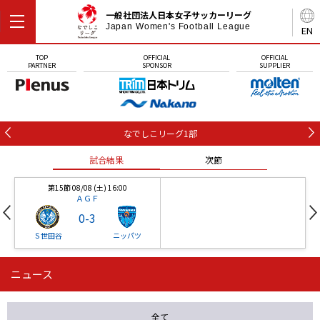
一般社団法人日本女子サッカーリーグ
Japan Women's Football League
EN
TOP
OFFICIAL
OFFICIAL
PARTNER
SPONSOR
SUPPLIER
なでしこリーグ1部
試合結果
次節
第15節 08/08 (土) 16:00
ＡＧＦ
0
-
3
Ｓ世田谷
ニッパツ
ニュース
第16節 09/05 (土) 15:00
第16節 09/05 (土) 15:00
試合結果
次節
ニッパツ
石人の星
-
-
全て