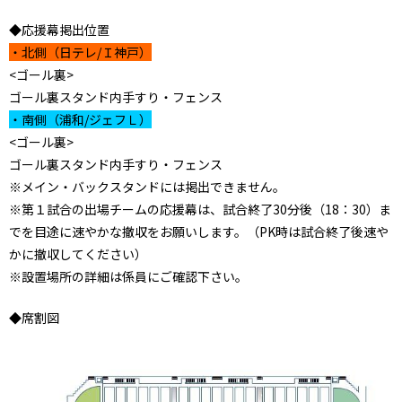
◆応援幕掲出位置
・北側（日テレ/Ｉ神戸）
<ゴール裏>
ゴール裏スタンド内手すり・フェンス
・南側（
浦和
/
ジェフＬ
）
<ゴール裏>
ゴール裏スタンド内手すり・フェンス
※メイン・バックスタンドには掲出できません。
※第１試合の出場チームの応援幕は、試合終了30分後（18：30）ま
でを目途に速やかな撤収をお願いします。（PK時は試合終了後速や
かに撤収してください）
※設置場所の詳細は係員にご確認下さい。
◆席割図