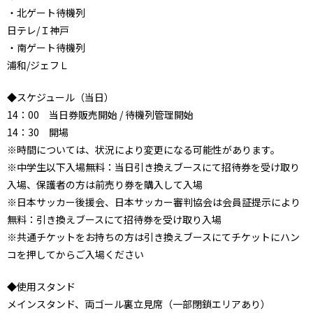
・北ゲート待機列
日テレ/Ｉ神戸
・南ゲート待機列
浦和/ジェフＬ
◆スケジュール（当日）
14：00 当日券販売開始 / 待機列管理開始
14：30 開場
※時間については、状況により変更になる可能性があります。
※中学生以下入場無料：当日引き換えブースにて招待券を受け取り
入場、保護者の方は前売り券を購入して入場
※日本サッカー後援会、日本サッカー審判協会は会員証提示により
無料：引き換えブースにて招待券を受け取り入場
※共通チケットをお持ちの方は引き換えブースにてチケットにハン
コを押してからご入場ください
◆使用スタンド
メインスタンド、両ゴール裏立見席（一部閉鎖エリアあり）