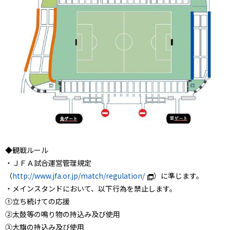
◆観戦ルール
・ＪＦＡ試合運営管理規定
（
http://www.jfa.or.jp/match/regulation/
）に準じます。
・メインスタンドにおいて、以下行為を禁止します。
①立ち続けての応援
②太鼓等の鳴り物の持込み及び使用
③大旗の持込み及び使用