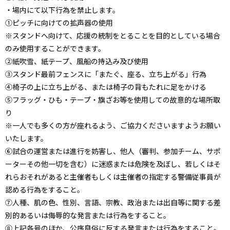
・場内にて以下行為を禁止します。
①ピッチに向けての拡声器の使用
※スタンドへ向けて、応援の統制をとることを目的としている場合
のみ使用することができます。
②紙吹雪、紙テープ、風船の持込み及び使用
③スタンド最前フェンスに「またぐ、座る、立ち上がる」行為
④椅子の上に立ち上がる、または椅子の背もたれに足をかける
⑤フラッグ・ひも・テープ・旗ざお等を使用しての故意的な場所取
り
※一人でも多くの方が座れるよう、ご協力くださいますようお願い
いたします。
⑥試合の運営または進行を妨害し、他人（審判、参加チーム、サポ
ーターその他一切を含む）に迷惑または危険を及ぼし、若しくはそ
れらおそれがあると主催者もしくは主催者の指定する警備従事員が
認める行為をすること。
⑦人種、肌の色、性別、言語、宗教、政治または出自等に関する差
別的あるいは侮辱的な発言または行為をすること。
⑧上記各号のほか、公序良俗に反する発言または行為をすること。