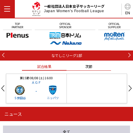
一般社団法人日本女子サッカーリーグ
Japan Women's Football League
EN
TOP
OFFICIAL
OFFICIAL
PARTNER
SPONSOR
SUPPLIER
なでしこリーグ1部
試合結果
次節
第15節 08/08 (土) 16:00
ＡＧＦ
-
Ｓ世田谷
ニッパツ
ニュース
第16節 09/05 (土) 15:00
第16節 09/05 (土) 15:00
試合結果
次節
ニッパツ
石人の星
-
-
全て