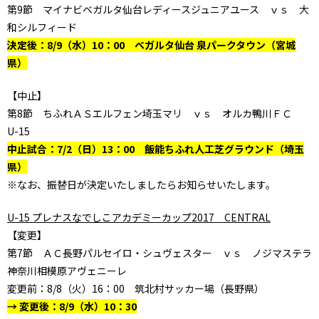
第9節 マイナビベガルタ仙台レディースジュニアユース ｖｓ 大
和シルフィード
決定後：8/9（水）10：00 ベガルタ仙台 泉パークタウン（宮城
県）
【中止】
第8節 ちふれＡＳエルフェン埼玉マリ ｖｓ オルカ鴨川ＦＣ
U-15
中止試合：7/2（日）13：00 飯能ちふれ人工芝グラウンド（埼玉
県）
※なお、振替日が決定いたしましたらお知らせいたします。
U-15 プレナスなでしこアカデミーカップ2017 CENTRAL
【変更】
第7節 ＡＣ長野パルセイロ・シュヴェスター ｖｓ ノジマステラ
神奈川相模原アヴェニーレ
変更前：8/8（火）16：00 筑北村サッカー場（長野県）
→ 変更後：8/9（水）10：30