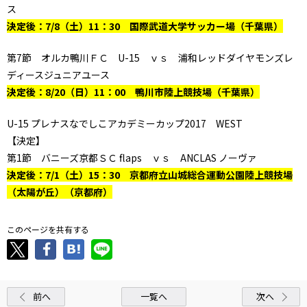
ス
決定後：7/8（土）11：30 国際武道大学サッカー場（千葉県）
第7節 オルカ鴨川ＦＣ U-15 ｖｓ 浦和レッドダイヤモンズレ
ディースジュニアユース
決定後：8/20（日）11：00 鴨川市陸上競技場（千葉県）
U-15 プレナスなでしこアカデミーカップ2017 WEST
【決定】
第1節 バニーズ京都ＳＣ flaps ｖｓ ANCLAS ノーヴァ
決定後：7/1（土）15：30 京都府立山城総合運動公園陸上競技場
（太陽が丘）（京都府）
このページを共有する
前へ
一覧へ
次へ