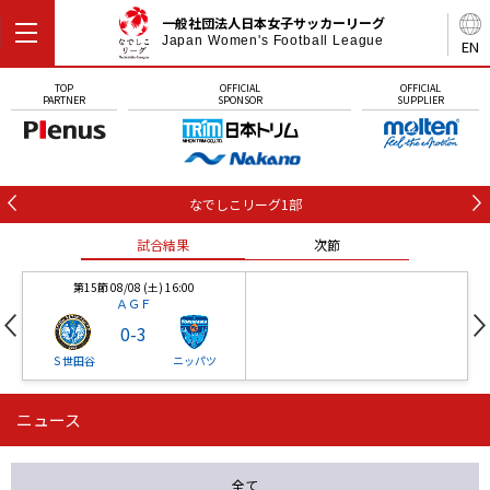
一般社団法人日本女子サッカーリーグ
Japan Women's Football League
EN
TOP
OFFICIAL
OFFICIAL
PARTNER
SPONSOR
SUPPLIER
なでしこリーグ1部
試合結果
次節
第15節 08/08 (土) 16:00
ＡＧＦ
0
-
3
Ｓ世田谷
ニッパツ
ニュース
第16節 09/05 (土) 15:00
第16節 09/05 (土) 15:00
試合結果
次節
ニッパツ
石人の星
-
-
全て