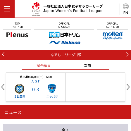
一般社団法人日本女子サッカーリーグ
Japan Women's Football League
EN
TOP
OFFICIAL
OFFICIAL
PARTNER
SPONSOR
SUPPLIER
なでしこリーグ1部
試合結果
次節
第15節 08/08 (土) 16:00
ＡＧＦ
0
-
3
Ｓ世田谷
ニッパツ
ニュース
第16節 09/05 (土) 15:00
第16節 09/05 (土) 15:00
試合結果
次節
ニッパツ
石人の星
-
-
全て