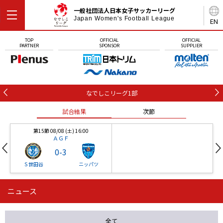
一般社団法人日本女子サッカーリーグ
Japan Women's Football League
EN
TOP
OFFICIAL
OFFICIAL
PARTNER
SPONSOR
SUPPLIER
なでしこリーグ1部
試合結果
次節
第15節 08/08 (土) 16:00
ＡＧＦ
0
-
3
Ｓ世田谷
ニッパツ
ニュース
第16節 09/05 (土) 15:00
第16節 09/05 (土) 15:00
試合結果
次節
ニッパツ
石人の星
-
-
全て