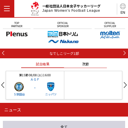
一般社団法人日本女子サッカーリーグ
Japan Women's Football League
EN
TOP
OFFICIAL
OFFICIAL
PARTNER
SPONSOR
SUPPLIER
なでしこリーグ1部
試合結果
次節
第15節 08/08 (土) 16:00
ＡＧＦ
-
Ｓ世田谷
ニッパツ
ニュース
第16節 09/05 (土) 15:00
第16節 09/05 (土) 15:00
試合結果
次節
ニッパツ
石人の星
-
-
全て