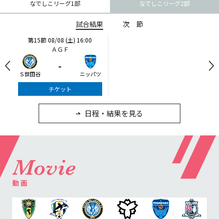
なでしこリーグ1部
なでしこリーグ2部
試合結果
次節
第15節
08/08 (土) 16:00
ＡＧＦ
-
Ｓ世田谷
ニッパツ
チケット
日程・結果を見る
第16節
09/05 (土) 15:00
第16節
09/05 (土) 15:00
ニッパツ
石人の星
-
-
カ
ニッパツ
名古屋
静岡
愛媛Ｌ
試合結果
次節
チケット
チケット
日程・結果を見る
動画
第16節
06/27 (土) 13:00
第16節
06/28 (日) 11:00
万博
Ｊスタ
1
-
0
2
-
0
第17節
08/29 (土) 18:00
第17節
08/29 (土) 19:00