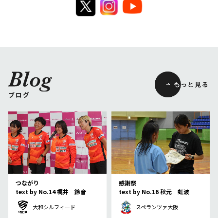
ブログ
つながり
感謝祭
text by No.14 梶井 鈴音
text by No.16 秋元 虹波
大和シルフィード
スペランツァ大阪