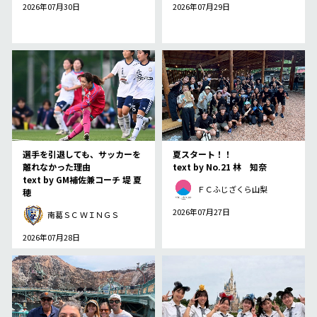
2026年07月30日
2026年07月29日
選手を引退しても、サッカーを
夏スタート！！
離れなかった理由
text by No.21 林 知奈
text by GM補佐兼コーチ 堤 夏
ＦＣふじざくら山梨
穂
2026年07月27日
南葛ＳＣ ＷＩＮＧＳ
2026年07月28日