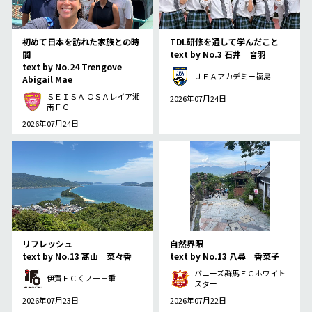
初めて日本を訪れた家族との時
TDL研修を通して学んだこと
間
text by No.3 石井 音羽
text by No.24 Trengove
ＪＦＡアカデミー福島
Abigail Mae
ＳＥＩＳＡ ＯＳＡレイア湘
2026年07月24日
南ＦＣ
2026年07月24日
リフレッシュ
自然界隈
text by No.13 髙山 菜々香
text by No.13 八尋 香菜子
バニーズ群馬ＦＣホワイト
伊賀ＦＣくノ一三重
スター
2026年07月23日
2026年07月22日