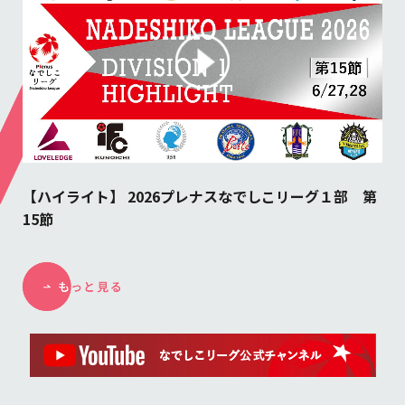
おのサン
正田スタ
スペ大阪
大和Ｓ
ａｃ福島
Ｖ三重
-
-
島
レノファ
ａｃ福島
バニーズ
Ｒ湘南
【ハイライト】 2026プレナスなでしこリーグ１部 第
15節