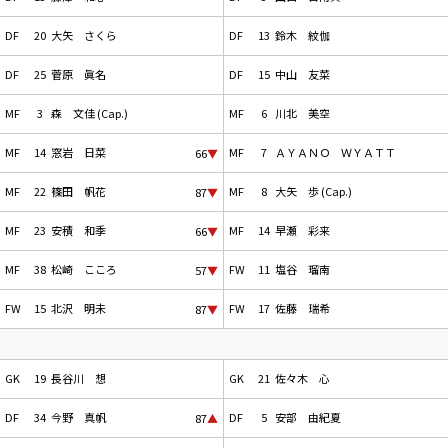
DF
20
大矢 さくら
DF
13
鈴木 紋伽
DF
25
菅原 眞名
DF
15
中山 友菜
MF
3
森 文佳 (Cap.)
MF
6
川北 美空
MF
14
窓岩 日菜
MF
7
ＡＹＡＮＯ ＷＹＡＴＴ
66
▼
MF
22
篠田 帆花
MF
8
大矢 歩 (Cap.)
87
▼
MF
23
安積 和季
MF
14
早瀬 彩来
66
▼
MF
38
松崎 こころ
FW
11
塩谷 瑠南
57
▼
FW
15
北沢 明未
FW
17
佐藤 瑞希
87
▼
GK
19
長谷川 想
GK
21
佐々木 心
DF
34
今野 真帆
DF
5
安部 由紀夏
87
▲