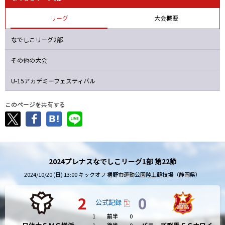
オルカ
静岡
Ｓ世田谷
ヴィアマ
リーグ
大会概要
なでしこリーグ2部
その他の大会
U-15アカデミーフェスティバル
このページを共有する
2024プレナスなでしこリーグ1部 第22節
2024/10/20 (日) 13:00 キックオフ 裾野市運動公園陸上競技場（静岡県）
2
0
公式記録
1
前半
0
1
後半
0