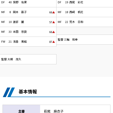
DF
40
俣野 佑果
DF
19
西尾 彩花
MF
8
岡本 亜子
MF
18
西﨑 帆花
66
▲
MF
10
渡部 麗
MF
22
荒木 日和
57
▲
MF
33
本田 悠良
66
▲
監督
三輪 和幸
FW
21
浅香 美結
87
▲
監督
大槻 茂久
基本情報
主審
萩尾 麻衣子