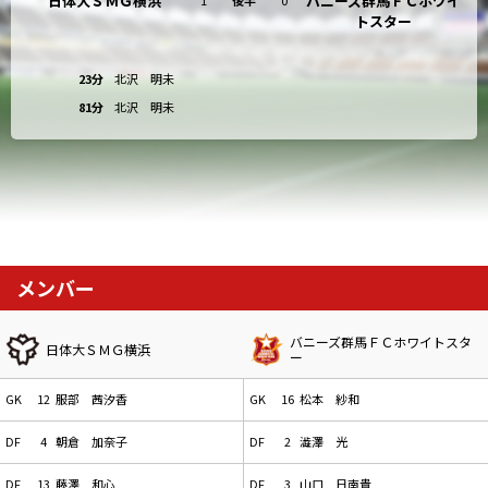
日体大ＳＭＧ横浜
バニーズ群馬ＦＣホワイ
トスター
23分
北沢 明未
81分
北沢 明未
メンバー
バニーズ群馬ＦＣホワイトスタ
日体大ＳＭＧ横浜
ー
GK
12
服部 茜汐香
GK
16
松本 紗和
DF
4
朝倉 加奈子
DF
2
澁澤 光
DF
13
藤澤 和心
DF
3
山口 日南貴