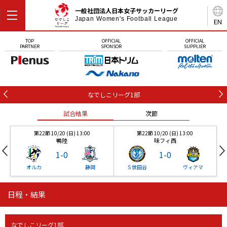
一般社団法人日本女子サッカーリーグ
Japan Women's Football League
EN
TOP
OFFICIAL
OFFICIAL
PARTNER
SPONSOR
SUPPLIER
なでしこリーグ1部
試合結果
次節
第22節 10/20 (日) 13:00
第22節 10/20 (日) 13:00
鴨陸
味フィ西
1
-
0
1
-
0
オルカ
静岡
Ｓ世田谷
ヴィアマ
日程・結果
第22節 10/20 (日) 13:00
第22節 10/20 (日) 13:00
試合結果
試合結果
次節
次節
鴨陸
味フィ西
1
-
0
1
-
0
なでしこリーグ1部