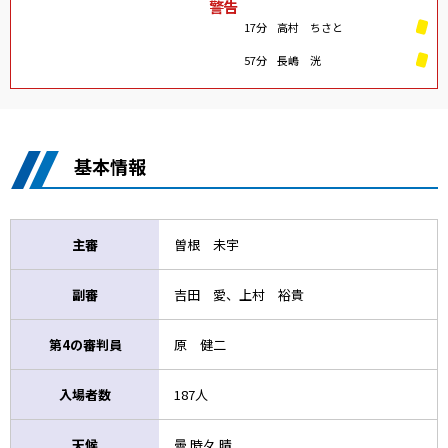
警告
17分
高村 ちさと
57分
長嶋 洸
基本情報
主審
曽根 未宇
副審
吉田 愛、上村 裕貴
第4の審判員
原 健二
入場者数
187人
天候
曇 時々 晴