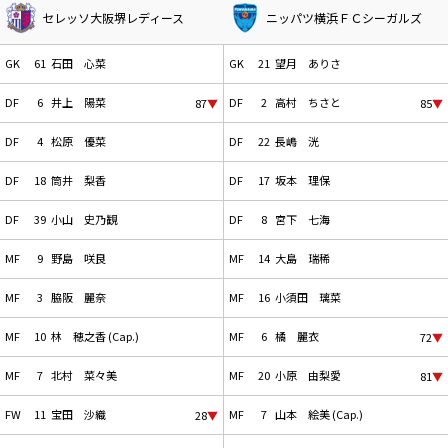
セレッソ大阪堺レディース
ニッパツ横浜ＦＣシーガルズ
GK
61
石田 心菜
GK
21
望月 ありさ
DF
6
井上 陽菜
DF
2
高村 ちさと
87
▼
85
▼
DF
4
松原 優菜
DF
22
長嶋 洸
DF
18
筒井 梨香
DF
17
坂本 理保
DF
39
小山 史乃観
DF
8
宮下 七海
MF
9
野島 咲良
MF
14
大島 瑞稀
MF
3
脇阪 麗奈
MF
16
小須田 璃菜
MF
10
林 穂之香 (Cap.)
MF
6
橘 麗衣
72
▼
MF
7
北村 菜々美
MF
20
小原 由梨愛
81
▼
FW
11
宝田 沙織
MF
7
山本 絵美 (Cap.)
28
▼