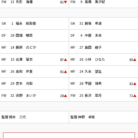
FW
13
矢形 海優
FW
9
髙橋 美夕紀
81
▼
GK
1
福永 絵梨香
GK
31
越後 希波
DF
28
田畑 晴菜
DF
4
中居 未来
MF
14
藤原 のどか
MF
27
島田 綾子
MF
15
古澤 留衣
MF
26
小林 ひなた
87
▲
85
▲
MF
26
高和 芹夏
MF
24
久永 望生
81
▲
MF
29
宮本 光梨
MF
28
平國 瑞希
81
▲
FW
32
浜野 まいか
FW
25
長沢 菜月
28
▲
72
▲
監督
岡本 三代
監督
神野 卓哉