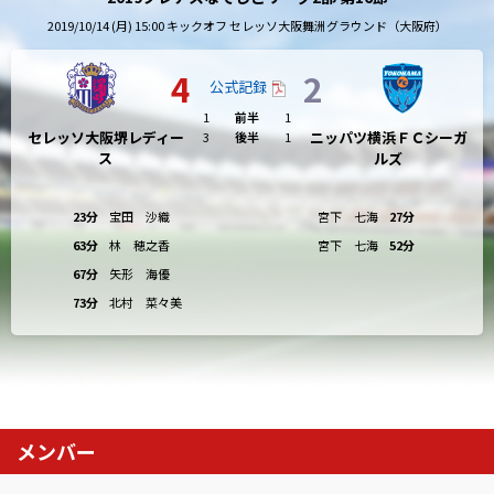
2019/10/14 (月) 15:00 キックオフ セレッソ大阪舞洲グラウンド（大阪府）
4
2
公式記録
1
前半
1
セレッソ大阪堺レディー
ニッパツ横浜ＦＣシーガ
3
後半
1
ス
ルズ
23分
宝田 沙織
宮下 七海
27分
63分
林 穂之香
宮下 七海
52分
67分
矢形 海優
73分
北村 菜々美
メンバー