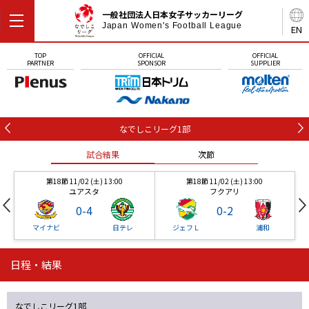
一般社団法人日本女子サッカーリーグ
Japan Women's Football League
EN
TOP
OFFICIAL
OFFICIAL
PARTNER
SPONSOR
SUPPLIER
なでしこリーグ1部
試合結果
次節
第18節 11/02 (土) 13:00
第18節 11/02 (土) 13:00
ユアスタ
フクアリ
0
-
4
0
-
2
マイナビ
日テレ
ジェフＬ
浦和
日程・結果
第18節 11/02 (土) 13:00
第18節 11/02 (土) 13:00
試合結果
試合結果
試合結果
試合結果
試合結果
次節
次節
次節
次節
次節
ユアスタ
フクアリ
0
-
4
0
-
2
なでしこリーグ1部